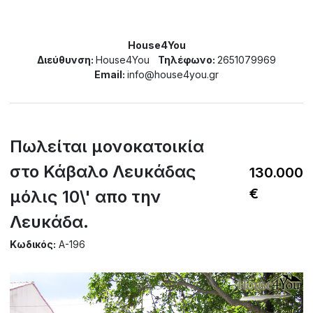
House4You
Διεύθυνση:
House4You
Τηλέφωνο:
2651079969
Email:
info@house4you.gr
Πωλείται μονοκατοικία
στο Κάβαλο Λευκάδας
130.000
€
μόλις 10\' απο την
Λευκάδα.
Κωδικός:
A-196