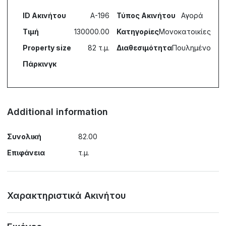
ID Ακινήτου
A-196
Τύπος Ακινήτου
Αγορά
Τιμή
130000.00
Κατηγορίες
Μονοκατοικίες
Property size
82 τ.μ.
Διαθεσιμότητα
Πουλημένο
Πάρκινγκ
Additional information
Συνολική
82.00
Επιφάνεια
τ.μ.
Χαρακτηριστικά Ακινήτου