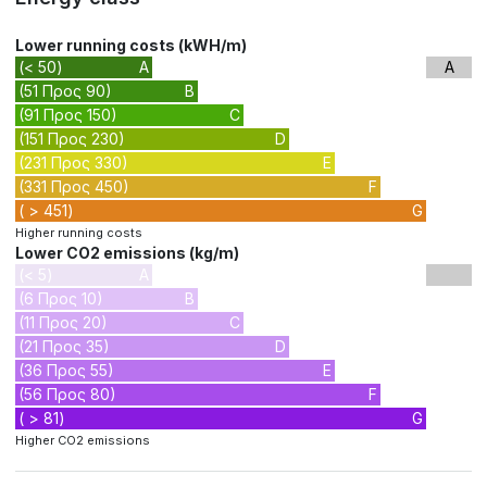
Lower running costs (kWH/m)
(< 50)
A
A
(51 Προς 90)
B
(91 Προς 150)
C
(151 Προς 230)
D
(231 Προς 330)
E
(331 Προς 450)
F
( > 451)
G
Higher running costs
Lower CO2 emissions (kg/m)
(< 5)
A
(6 Προς 10)
B
(11 Προς 20)
C
(21 Προς 35)
D
(36 Προς 55)
E
(56 Προς 80)
F
( > 81)
G
Higher CO2 emissions