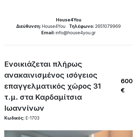
House4You
Διεύθυνση:
House4You
Τηλέφωνο:
2651079969
Email:
info@house4you.gr
Ενοικιάζεται πλήρως
ανακαινισμένος ισόγειος
600
επαγγελματικός χώρος 31
€
τ.μ. στα Καρδαμίτσια
Ιωαννίνων
Κωδικός:
E-1703