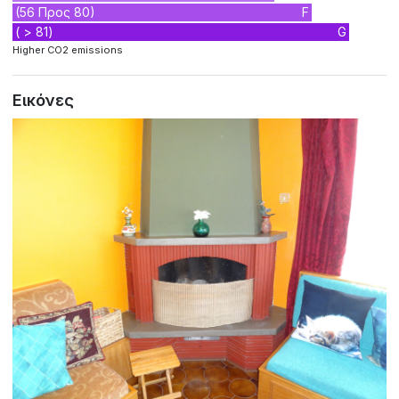
(56 Προς 80)
F
( > 81)
G
Higher CO2 emissions
Εικόνες