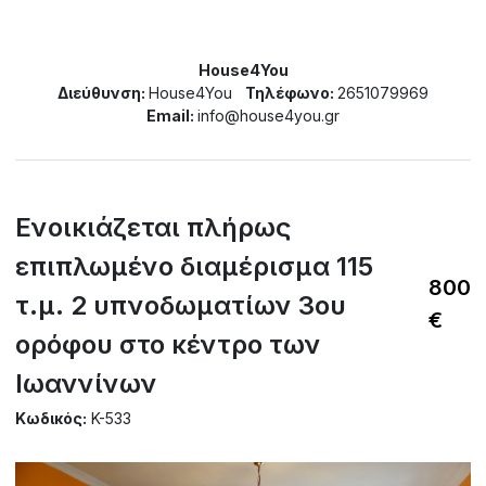
House4You
Διεύθυνση:
House4You
Τηλέφωνο:
2651079969
Email:
info@house4you.gr
Ενοικιάζεται πλήρως
επιπλωμένο διαμέρισμα 115
800
τ.μ. 2 υπνοδωματίων 3ου
€
ορόφου στο κέντρο των
Ιωαννίνων
Κωδικός:
K-533