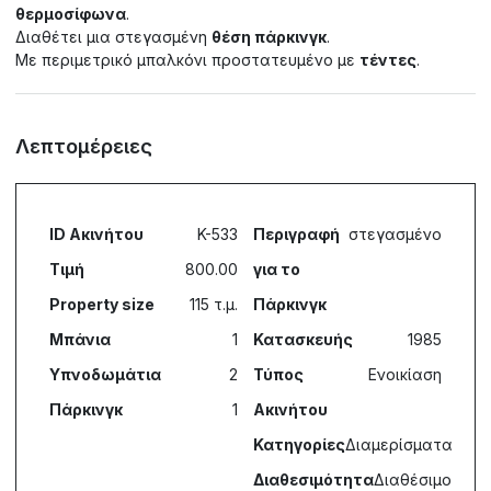
θερμοσίφωνα
.
Διαθέτει μια στεγασμένη
θέση πάρκινγκ
.
Με περιμετρικό μπαλκόνι προστατευμένο με
τέντες
.
Λεπτομέρειες
ID Ακινήτου
K-533
Περιγραφή
στεγασμένο
Τιμή
800.00
για το
Property size
115 τ.μ.
Πάρκινγκ
Μπάνια
1
Κατασκευής
1985
Υπνοδωμάτια
2
Τύπος
Ενοικίαση
Πάρκινγκ
1
Ακινήτου
Κατηγορίες
Διαμερίσματα
Διαθεσιμότητα
Διαθέσιμο