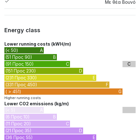
Με θέα Βουνό
Energy class
Lower running costs (kWH/m)
(< 50)
A
(51 Προς 90)
B
(91 Προς 150)
C
C
(151 Προς 230)
D
(231 Προς 330)
E
(331 Προς 450)
F
( > 451)
G
Higher running costs
Lower CO2 emissions (kg/m)
(< 5)
A
(6 Προς 10)
B
(11 Προς 20)
C
(21 Προς 35)
D
(36 Προς 55)
E