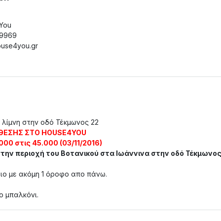
You
79969
use4you.gr
 λίμνη στην οδό Τέκμωνος 22
ΘΕΣΗΣ ΣΤΟ HOUSE4YOU
000 στις 45.000 (03/11/2016)
 στην περιοχή του Βοτανικού στα Ιωάννινα στην οδό Τέκμωνος
ιο με ακόμη 1 όροφο απο πάνω.
ο μπαλκόνι.