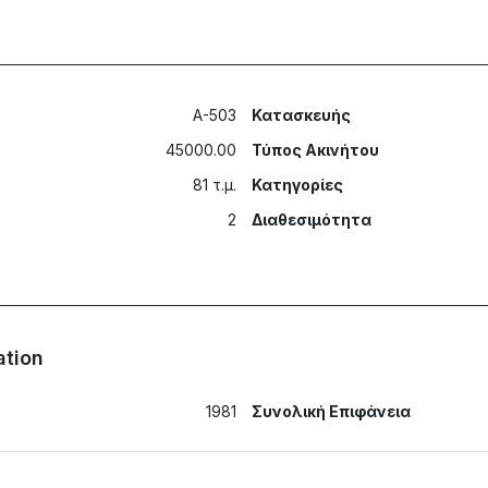
A-503
Κατασκευής
45000.00
Τύπος Ακινήτου
81 τ.μ.
Κατηγορίες
2
Διαθεσιμότητα
ation
1981
Συνολική Επιφάνεια