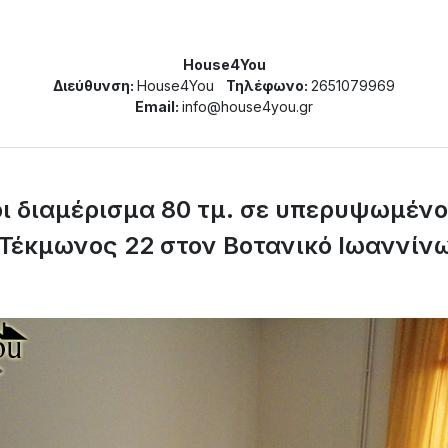
House4You
Διεύθυνση:
House4You
Τηλέφωνο:
2651079969
Email:
info@house4you.gr
ι διαμέρισμα 80 τμ. σε υπερυψωμένο
 Τέκμωνος 22 στον Βοτανικό Ιωαννίν