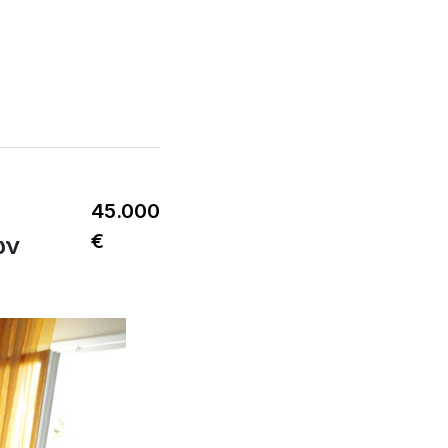
45.000
€
ων