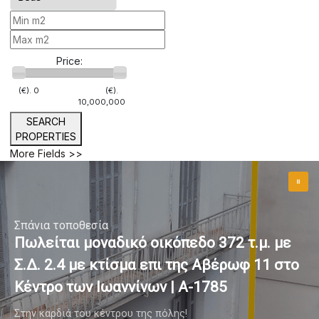
Price:
(€).
0
(€).
10,000,000
SEARCH
PROPERTIES
More Fields >>
Σπάνια τοποθεσία
Πωλείται μοναδικό οικόπεδο 372 τ.μ. με
Σ.Δ. 2.4 με κτίσμα επι της Αβέρωφ 11 στο
Κέντρο των Ιωαννίνων | A-1785
Στην καρδιά του κέντρου της πόλης!