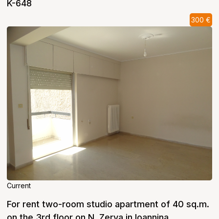
K-648
300 €
Current
For rent two-room studio apartment of 40 sq.m.
on the 3rd floor on N. Zerva in Ioannina