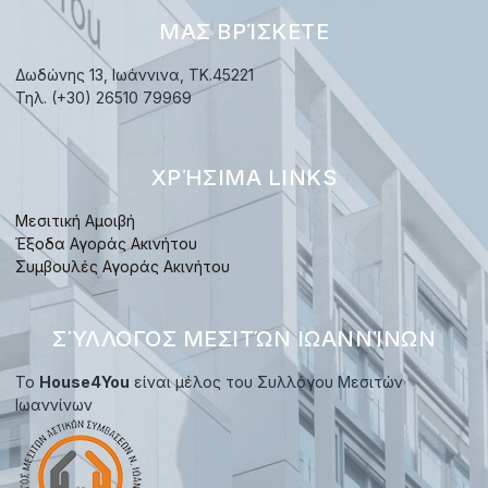
ΜΑΣ ΒΡΊΣΚΕΤΕ
Δωδώνης 13, Ιωάννινα, TK.45221
Τηλ. (+30) 26510 79969
ΧΡΉΣΙΜΑ LINKS
Μεσιτική Αμοιβή
Έξοδα Αγοράς Ακινήτου
Συμβουλές Αγοράς Ακινήτου
ΣΎΛΛΟΓΟΣ ΜΕΣΙΤΏΝ ΙΩΑΝΝΊΝΩΝ
Το
House4You
είναι μέλος του Συλλόγου Μεσιτών
Ιωαννίνων