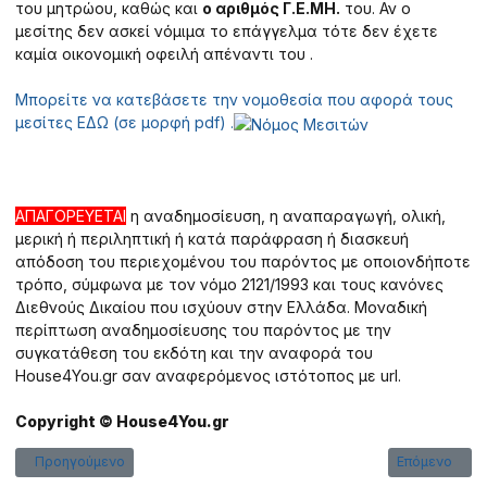
του μητρώου, καθώς και
ο αριθμός Γ.Ε.ΜΗ.
του. Αν ο
μεσίτης δεν ασκεί νόμιμα το επάγγελμα τότε δεν έχετε
καμία οικονομική οφειλή απέναντι του .
Μπορείτε να κατεβάσετε την νομοθεσία που αφορά τους
μεσίτες ΕΔΩ (σε μορφή pdf) .
ΑΠΑΓΟΡΕΥΕΤΑΙ
η αναδημοσίευση, η αναπαραγωγή, ολική,
μερική ή περιληπτική ή κατά παράφραση ή διασκευή
απόδοση του περιεχομένου του παρόντος με οποιονδήποτε
τρόπο, σύμφωνα με τον νόμο 2121/1993 και τους κανόνες
Διεθνούς Δικαίου που ισχύουν στην Ελλάδα. Μοναδική
περίπτωση αναδημοσίευσης του παρόντος με την
συγκατάθεση του εκδότη και την αναφορά του
House4You.gr σαν αναφερόμενος ιστότοπος με url.
Copyright © House4You.gr
Προηγούμενο άρθρο: Συμβουλές για Αγορά Ακινήτου
Επόμενο άρθρ
Προηγούμενο
Επόμενο