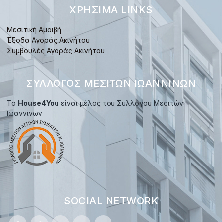
ΧΡΉΣΙΜΑ LINKS
Μεσιτική Αμοιβή
Έξοδα Αγοράς Ακινήτου
Συμβουλές Αγοράς Ακινήτου
ΣΎΛΛΟΓΟΣ ΜΕΣΙΤΏΝ ΙΩΑΝΝΊΝΩΝ
Το
House4You
είναι μέλος του Συλλόγου Μεσιτών
Ιωαννίνων
SOCIAL NETWORK