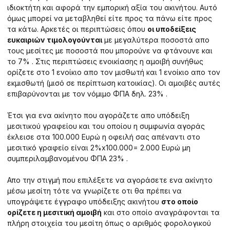
ιδιοκτήτη και αφορά την εμπορική αξία του ακινήτου. Αυτό
όμως μπορεί να μεταβληθεί είτε προς τα πάνω είτε προς
τα κάτω. Αρκετές οι περιπτώσεις όπου
οι υποδείξεις
ευκαιριών τιμολογούνται
με μεγαλύτερα ποσοστά απο
τους μεσίτες με ποσοστά που μπορούνε να φτάνουνε και
το 7% . Στις περιπτώσεις ενοικίασης η αμοιβή συνήθως
ορίζετε στο 1 ενοίκιο απο τον μισθωτή και 1 ενοίκιο απο τον
εκμισθωτή (μισό σε περίπτωση κατοικίας). Οι αμοιβές αυτές
επιβαρύνονται με τον νόμιμο ΦΠΑ δηλ. 23% .
Έτσι για ενα ακίνητο που αγοράζετε απο υπόδειξη
μεσιτικού γραφείου και του οποίου η συμφωνία αγοράς
έκλεισε στα 100.000 Ευρώ η οφειλή σας απέναντι στο
μεσιτικό γραφείο είναι 2%x100.000= 2.000 Ευρώ μη
συμπεριλαμβανομένου ΦΠΑ 23% .
Απο την στιγμή που επιλέξετε να αγοράσετε ενα ακίνητο
μέσω μεσίτη τότε να γνωρίζετε οτι θα πρέπει να
υπογράψετε έγγραφο υπόδειξης ακινήτου
στο οποίο
ορίζετε η μεσιτική αμοιβή
και στο οποίο αναγράφονται τα
πλήρη στοιχεία του μεσίτη όπως ο αριθμός φορολογικού