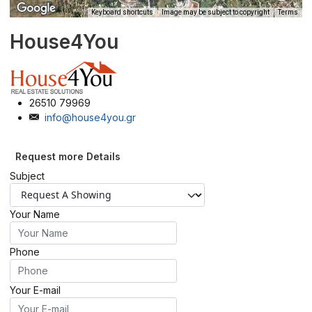
Keyboard shortcuts
Image may be subject to copyright
Terms
House4You
26510 79969
info@house4you.gr
Request more Details
Subject
Your Name
Phone
Your E-mail