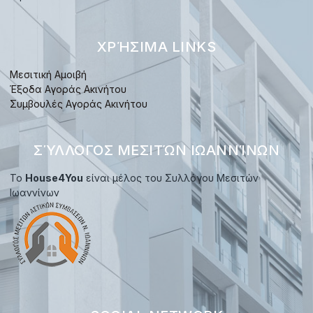
ΧΡΉΣΙΜΑ LINKS
Μεσιτική Αμοιβή
Έξοδα Αγοράς Ακινήτου
Συμβουλές Αγοράς Ακινήτου
ΣΎΛΛΟΓΟΣ ΜΕΣΙΤΏΝ ΙΩΑΝΝΊΝΩΝ
Το
House4You
είναι μέλος του Συλλόγου Μεσιτών
Ιωαννίνων