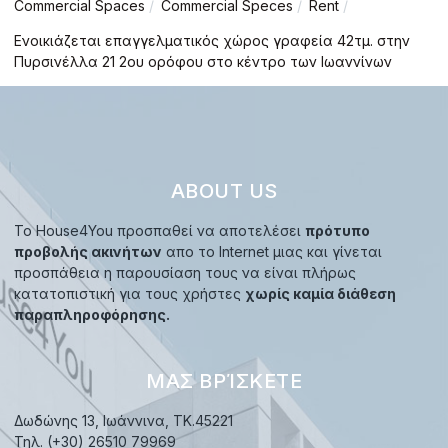
Commercial Spaces
Commercial Speces
Rent
Ενοικιάζεται επαγγελματικός χώρος γραφεία 42τμ. στην
Πυρσινέλλα 21 2ου ορόφου στο κέντρο των Ιωαννίνων
ABOUT US
Το House4You προσπαθεί να αποτελέσει
πρότυπο
προβολής ακινήτων
απο το Internet μιας και γίνεται
προσπάθεια η παρουσίαση τους να είναι πλήρως
κατατοπιστική για τους χρήστες
χωρίς καμία διάθεση
παραπληροφόρησης.
ΜΑΣ ΒΡΊΣΚΕΤΕ
Δωδώνης 13, Ιωάννινα, TK.45221
Τηλ. (+30) 26510 79969