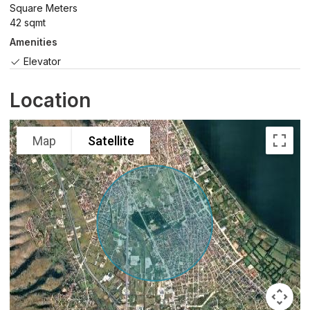
Square Meters
42 sqmt
Amenities
Elevator
Location
Map
Satellite