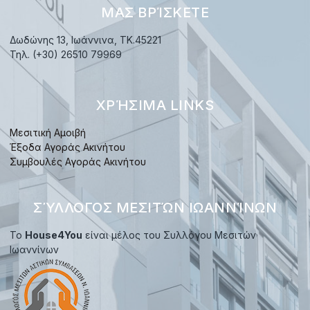
ΜΑΣ ΒΡΊΣΚΕΤΕ
Δωδώνης 13, Ιωάννινα, TK.45221
Τηλ. (+30) 26510 79969
ΧΡΉΣΙΜΑ LINKS
Μεσιτική Αμοιβή
Έξοδα Αγοράς Ακινήτου
Συμβουλές Αγοράς Ακινήτου
ΣΎΛΛΟΓΟΣ ΜΕΣΙΤΏΝ ΙΩΑΝΝΊΝΩΝ
Το
House4You
είναι μέλος του Συλλόγου Μεσιτών
Ιωαννίνων