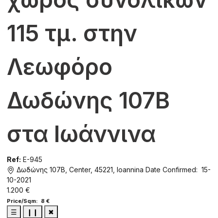
115 τμ. στην
Λεωφόρο
Δωδώνης 107B
στα Ιωάννινα
Ref:
E-945
Δωδώνης 107Β, Center, 45221, Ioannina
Date Confirmed: 15-
10-2021
1.200 €
Price/Sqm: 8 €
☰
❙❙
✖