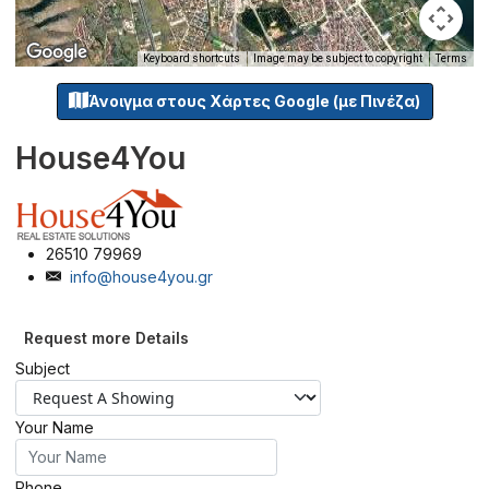
Keyboard shortcuts
Image may be subject to copyright
Terms
Άνοιγμα στους Χάρτες Google (με Πινέζα)
House4You
26510 79969
info@house4you.gr
Request more Details
Subject
Your Name
Phone