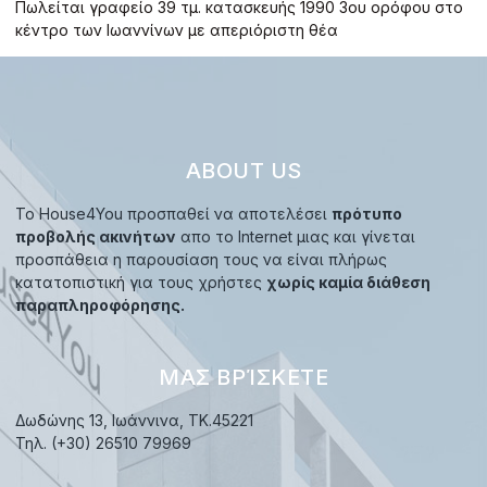
Πωλείται γραφείο 39 τμ. κατασκευής 1990 3ου ορόφου στο
κέντρο των Ιωαννίνων με απεριόριστη θέα
ABOUT US
Το House4You προσπαθεί να αποτελέσει
πρότυπο
προβολής ακινήτων
απο το Internet μιας και γίνεται
προσπάθεια η παρουσίαση τους να είναι πλήρως
κατατοπιστική για τους χρήστες
χωρίς καμία διάθεση
παραπληροφόρησης.
ΜΑΣ ΒΡΊΣΚΕΤΕ
Δωδώνης 13, Ιωάννινα, TK.45221
Τηλ. (+30) 26510 79969