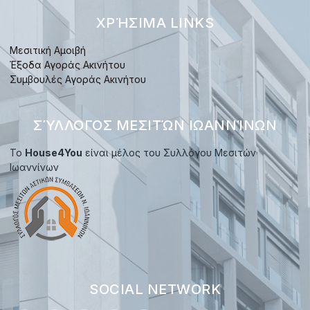
ΧΡΉΣΙΜΑ LINKS
Μεσιτική Αμοιβή
Έξοδα Αγοράς Ακινήτου
Συμβουλές Αγοράς Ακινήτου
ΣΎΛΛΟΓΟΣ ΜΕΣΙΤΏΝ ΙΩΑΝΝΊΝΩΝ
Το
House4You
είναι μέλος του Συλλόγου Μεσιτών
Ιωαννίνων
SOCIAL NETWORK