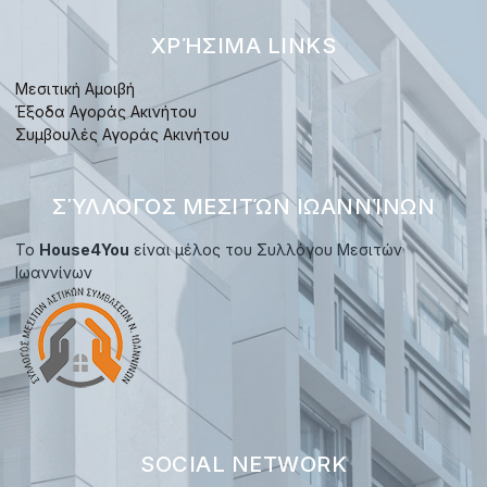
ΧΡΉΣΙΜΑ LINKS
Μεσιτική Αμοιβή
Έξοδα Αγοράς Ακινήτου
Συμβουλές Αγοράς Ακινήτου
ΣΎΛΛΟΓΟΣ ΜΕΣΙΤΏΝ ΙΩΑΝΝΊΝΩΝ
Το
House4You
είναι μέλος του Συλλόγου Μεσιτών
Ιωαννίνων
SOCIAL NETWORK