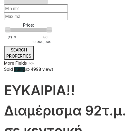
Price:
(€).
0
(€).
10,000,000
SEARCH
PROPERTIES
More Fields >>
Sold
Buing
4998 views
ΕΥΚΑΙΡΙΑ!!
Διαμέρισμα 92τ.μ.
σε κεντρική