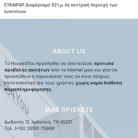
ΕΥΚΑΙΡΙΑ!! Διαμέρισμα 92τ.μ. σε κεντρική περιοχή των
Ιωαννίνων
ABOUT US
Το House4You προσπαθεί να αποτελέσει
πρότυπο
προβολής ακινήτων
απο το Internet μιας και γίνεται
προσπάθεια η παρουσίαση τους να είναι πλήρως
κατατοπιστική για τους χρήστες
χωρίς καμία διάθεση
παραπληροφόρησης.
ΜΑΣ ΒΡΊΣΚΕΤΕ
Δωδώνης 13, Ιωάννινα, TK.45221
Τηλ. (+30) 26510 79969