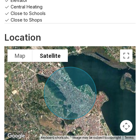
Elevator
Central Heating
Close to Schools
Close to Shops
Location
Map
Satellite
Keyboard shortcuts
Image may be subject to copyright
Terms