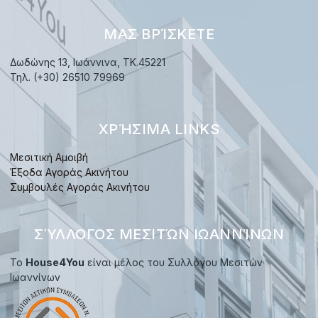
ΜΑΣ ΒΡΊΣΚΕΤΕ
Δωδώνης 13, Ιωάννινα, TK.45221
Τηλ. (+30) 26510 79969
ΧΡΉΣΙΜΑ LINKS
Μεσιτική Αμοιβή
Έξοδα Αγοράς Ακινήτου
Συμβουλές Αγοράς Ακινήτου
ΣΎΛΛΟΓΟΣ ΜΕΣΙΤΏΝ ΙΩΑΝΝΊΝΩΝ
Το
House4You
είναι μέλος του Συλλόγου Μεσιτών
Ιωαννίνων