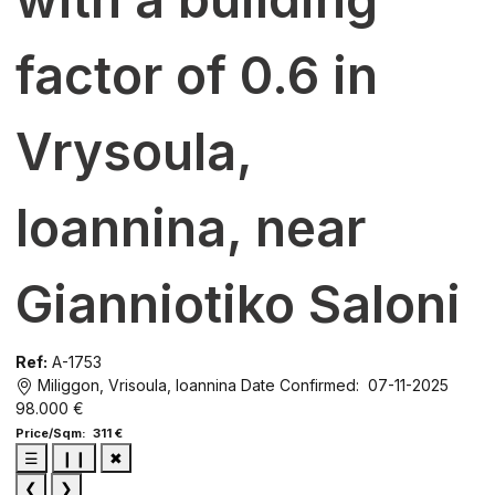
factor of 0.6 in
Vrysoula,
Ioannina, near
Gianniotiko Saloni
Ref:
A-1753
Miliggon, Vrisoula, Ioannina
Date Confirmed: 07-11-2025
98.000 €
Price/Sqm: 311 €
☰
❙❙
✖
❮
❯