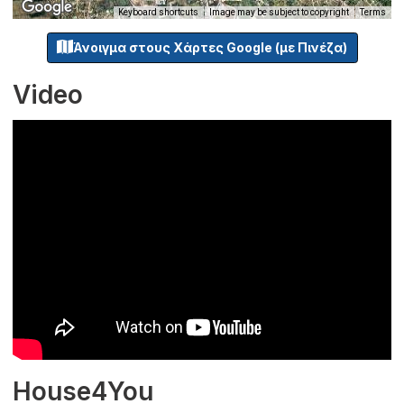
Keyboard shortcuts
Image may be subject to copyright
Terms
Άνοιγμα στους Χάρτες Google (με Πινέζα)
Video
House4You