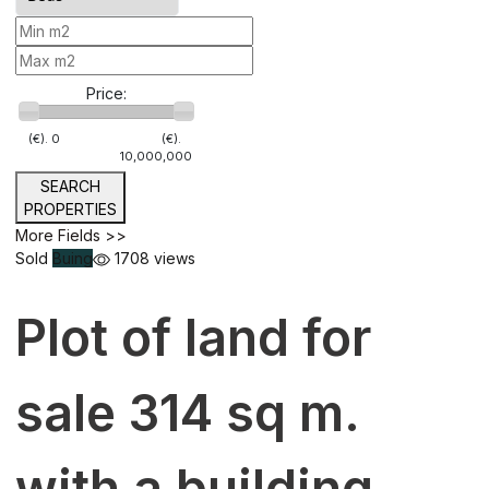
Price:
(€).
0
(€).
10,000,000
SEARCH
PROPERTIES
More Fields >>
Sold
Buing
1708 views
Plot of land for
sale 314 sq m.
with a building