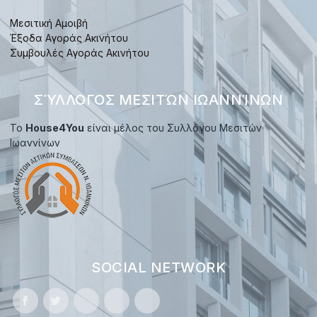
Μεσιτική Αμοιβή
Έξοδα Αγοράς Ακινήτου
Συμβουλές Αγοράς Ακινήτου
ΣΎΛΛΟΓΟΣ ΜΕΣΙΤΏΝ ΙΩΑΝΝΊΝΩΝ
Το
House4You
είναι μέλος του Συλλόγου Μεσιτών
Ιωαννίνων
SOCIAL NETWORK