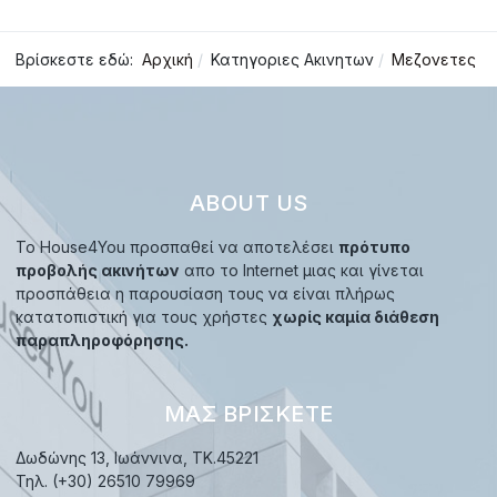
Βρίσκεστε εδώ:
Αρχική
Κατηγοριες Ακινητων
Μεζονετες
ABOUT US
Το House4You προσπαθεί να αποτελέσει
πρότυπο
προβολής ακινήτων
απο το Internet μιας και γίνεται
προσπάθεια η παρουσίαση τους να είναι πλήρως
κατατοπιστική για τους χρήστες
χωρίς καμία διάθεση
παραπληροφόρησης.
ΜΑΣ ΒΡΊΣΚΕΤΕ
Δωδώνης 13, Ιωάννινα, TK.45221
Τηλ. (+30) 26510 79969