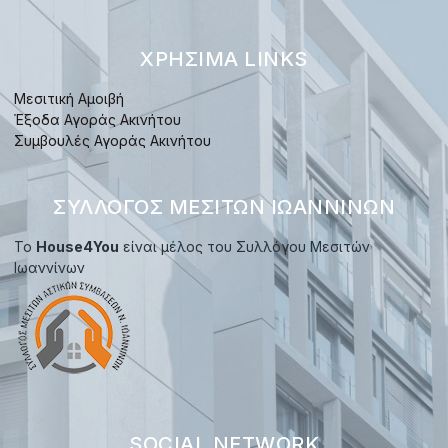
ΧΡΉΣΙΜΑ LINKS
Μεσιτική Αμοιβή
Έξοδα Αγοράς Ακινήτου
Συμβουλές Αγοράς Ακινήτου
ΣΎΛΛΟΓΟΣ ΜΕΣΙΤΏΝ ΙΩΑΝΝΊΝΩΝ
Το
House4You
είναι μέλος του Συλλόγου Μεσιτών
Ιωαννίνων
SOCIAL NETWORK