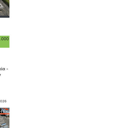
.000
ία -
ν
.
2026