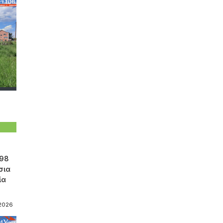
298
σια
ία
-2026