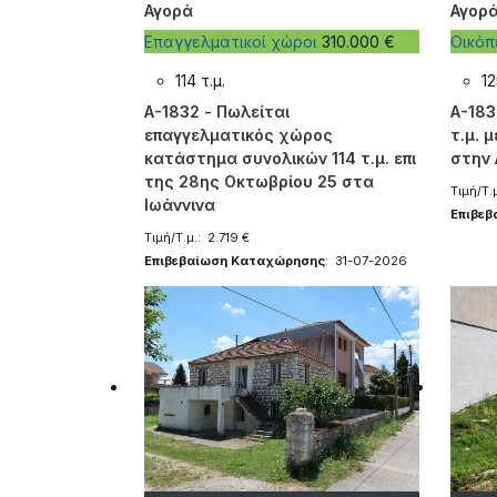
Αγορά
Αγορ
Επαγγελματικοί χώροι
310.000 €
Οικό
114 τ.μ.
12
A-1832 - Πωλείται
A-183
επαγγελματικός χώρος
τ.μ. 
κατάστημα συνολικών 114 τ.μ. επι
στην 
της 28ης Οκτωβρίου 25 στα
Τιμή/Τ.
Ιωάννινα
Επιβε
Τιμή/Τ.μ.: 2.719 €
Επιβεβαίωση Καταχώρησης
: 31-07-2026