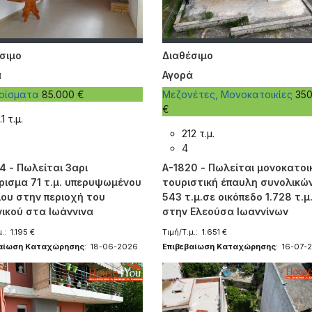
σιμο
Διαθέσιμο
ά
Αγορά
ερίσματα
85.000 €
Μεζονέτες, Μονοκατοικίες
350
€
.1 τ.μ.
212 τ.μ.
4
4 - Πωλείται 3αρι
A-1820 - Πωλείται μονοκατοικ
ρισμα 71 τ.μ. υπερυψωμένου
τουριστική έπαυλη συνολικώ
ίου στην περιοχή του
543 τ.μ.σε οικόπεδο 1.728 τ.μ
ικού στα Ιωάννινα
στην Ελεούσα Ιωαννίνων
.: 1.195 €
Τιμή/Τ.μ.: 1.651 €
βαίωση Καταχώρησης
: 18-06-2026
Επιβεβαίωση Καταχώρησης
: 16-07-