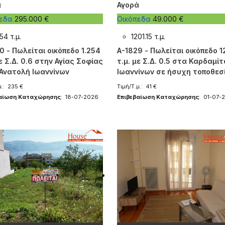
ά
Αγορά
πεδα
295.000 €
Οικόπεδα
49.000 €
54 τ.μ.
1201.15 τ.μ.
0 - Πωλείται οικόπεδο 1.254
A-1829 - Πωλείται οικόπεδο 1
με Σ.Δ. 0.6 στην Αγίας Σοφίας
τ.μ. με Σ.Δ. 0.5 στα Καρδαμίτ
Ανατολή Ιωαννίνων
Ιωαννίνων σε ήσυχη τοποθεσ
μ.: 235 €
Τιμή/Τ.μ.: 41 €
βαίωση Καταχώρησης
: 18-07-2026
Επιβεβαίωση Καταχώρησης
: 01-07-