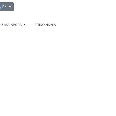
λέξτε τη γλώσσα σας
Ελ
ΉΣΙΜΑ ΆΡΘΡΑ
ΕΠΙΚΟΙΝΩΝΙΑ