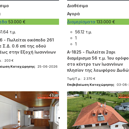
σιμο
Διαθέσιμο
ά
Αγορά
πεδα
53.000 €
Διαμερίσματα
133.000 €
1.64 τ.μ.
56.12 τ.μ.
1
6 - Πωλείται οικόπεδο 261
1
ε Σ.Δ. 0.6 επί της οδού
έως στην Εξοχή Ιωαννίνων
A-1825 - Πωλείται 2αρι
διαμέρισμα 56 τ.μ. 1ου ορόφ
μ.: 203 €
στο κέντρο των Ιωαννίνων
βαίωση Καταχώρησης
: 25-06-2026
πλησίον της λεωφόρου Δωδώ
Τιμή/Τ.μ.: 2.370 €
Επιβεβαίωση Καταχώρησης
: 03-08