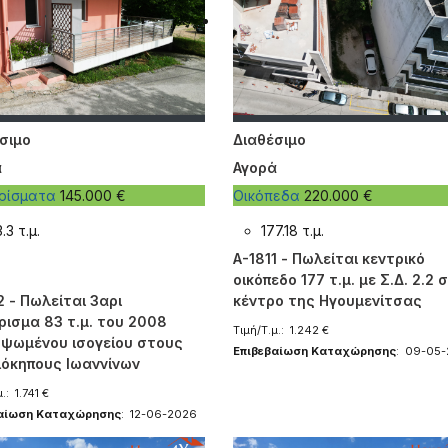
σιμο
Διαθέσιμο
ά
Αγορά
ερίσματα
145.000 €
Οικόπεδα
220.000 €
.3 τ.μ.
177.18 τ.μ.
A-1811 - Πωλείται κεντρικό
οικόπεδο 177 τ.μ. με Σ.Δ. 2.2 
2 - Πωλείται 3αρι
κέντρο της Ηγουμενίτσας
ρισμα 83 τ.μ. του 2008
Τιμή/Τ.μ.: 1.242 €
ψωμένου ισογείου στους
Επιβεβαίωση Καταχώρησης
: 09-05
όκηπους Ιωαννίνων
.: 1.741 €
βαίωση Καταχώρησης
: 12-06-2026