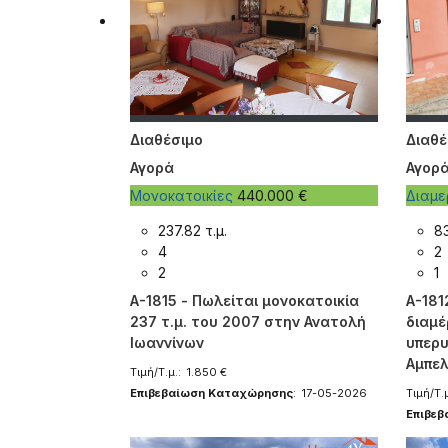
Διαθέσιμο
Διαθέ
Αγορά
Αγορ
Μονοκατοικίες
440.000 €
Διαμ
237.82 τ.μ.
83
4
2
2
1
A-1815 - Πωλείται μονοκατοικία
A-181
237 τ.μ. του 2007 στην Ανατολή
διαμέ
Ιωαννίνων
υπερυ
Αμπελ
Τιμή/Τ.μ.: 1.850 €
Επιβεβαίωση Καταχώρησης
: 17-05-2026
Τιμή/Τ.μ
Επιβε