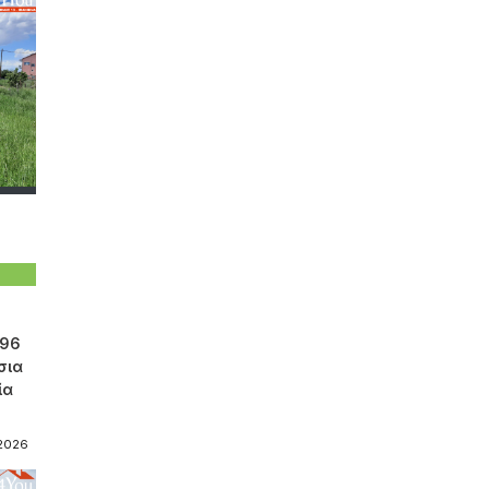
596
σια
ία
-2026