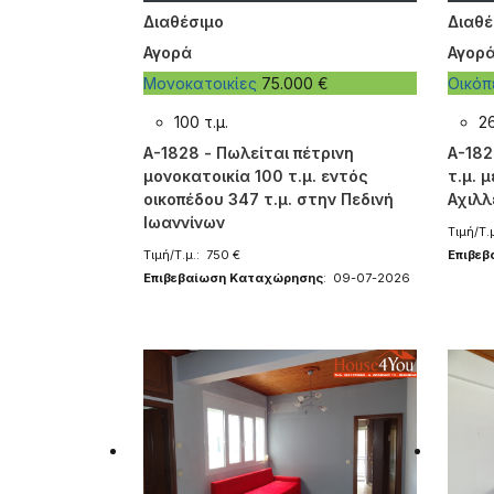
Διαθέσιμο
Διαθέ
Αγορά
Αγορ
Μονοκατοικίες
75.000 €
Οικό
100 τ.μ.
26
A-1828 - Πωλείται πέτρινη
A-182
μονοκατοικία 100 τ.μ. εντός
τ.μ. μ
οικοπέδου 347 τ.μ. στην Πεδινή
Αχιλλ
Ιωαννίνων
Τιμή/Τ.
Τιμή/Τ.μ.: 750 €
Επιβε
Επιβεβαίωση Καταχώρησης
: 09-07-2026