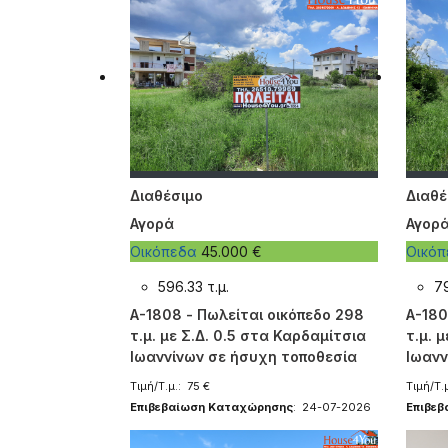
Διαθέσιμο
Διαθέ
Αγορά
Αγορ
Οικόπεδα
45.000 €
Οικό
596.33 τ.μ.
79
A-1808 - Πωλείται οικόπεδο 298
A-180
τ.μ. με Σ.Δ. 0.5 στα Καρδαμίτσια
τ.μ. 
Ιωαννίνων σε ήσυχη τοποθεσία
Ιωανν
Τιμή/Τ.μ.: 75 €
Τιμή/Τ.
Επιβεβαίωση Καταχώρησης
: 24-07-2026
Επιβε