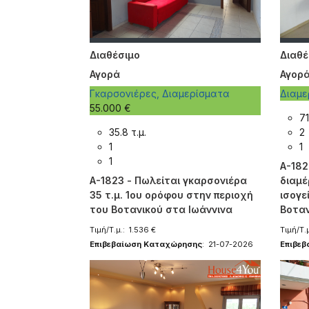
Διαθέσιμο
Διαθέ
Αγορά
Αγορ
Γκαρσονιέρες, Διαμερίσματα
Διαμ
55.000 €
71
35.8 τ.μ.
2
1
1
1
A-182
A-1823 - Πωλείται γκαρσονιέρα
διαμέ
35 τ.μ. 1ου ορόφου στην περιοχή
ισογε
του Βοτανικού στα Ιωάννινα
Βοταν
Τιμή/Τ.μ.: 1.536 €
Τιμή/Τ.μ
Επιβεβαίωση Καταχώρησης
: 21-07-2026
Επιβε