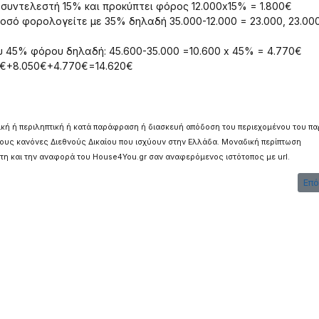
 συντελεστή 15% και προκύπτει φόρος 12.000x15% = 1.800€
ποσό φορολογείτε με 35% δηλαδή 35.000-12.000 = 23.000, 23.00
ου 45% φόρου δηλαδή: 45.600-35.000 =10.600 x 45% = 4.770€
00€+8.050€+4.770€=14.620€
ική ή περιληπτική ή κατά παράφραση ή διασκευή απόδοση του περιεχομένου του π
τους κανόνες Διεθνούς Δικαίου που ισχύουν στην Ελλάδα. Μοναδική περίπτωση
η και την αναφορά του House4You.gr σαν αναφερόμενος ιστότοπος με url.
Επό
Επό