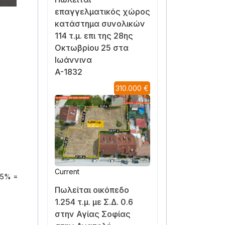
επαγγελματικός χώρος
κατάστημα συνολικών
114 τ.μ. επι της 28ης
Οκτωβρίου 25 στα
Ιωάννινα
A-1832
310.000 €
Current
35% =
Πωλείται οικόπεδο
1.254 τ.μ. με Σ.Δ. 0.6
στην Αγίας Σοφίας