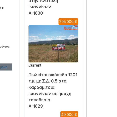
στην Ανατολή
Ιωαννίνων
0 x
A-1830
295.000 €
αρόντος
Current
μενο άρθρο: Συμβουλές για Αγορά Ακινήτου
μενο
Πωλείται οικόπεδο 1201
τ.μ. με Σ.Δ. 0.5 στα
Καρδαμίτσια
Ιωαννίνων σε ήσυχη
τοποθεσία
A-1829
49.000 €