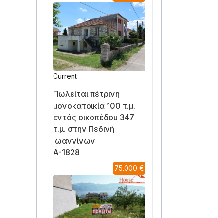
Current
Πωλείται πέτρινη
μονοκατοικία 100 τ.μ.
εντός οικοπέδου 347
τ.μ. στην Πεδινή
Ιωαννίνων
A-1828
75.000 €