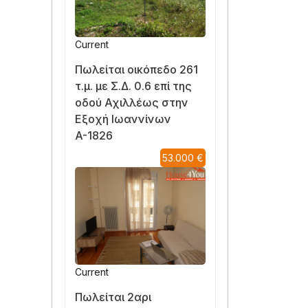
Current
Πωλείται οικόπεδο 261
τ.μ. με Σ.Δ. 0.6 επί της
οδού Αχιλλέως στην
Εξοχή Ιωαννίνων
A-1826
53.000 €
Current
Πωλείται 2αρι