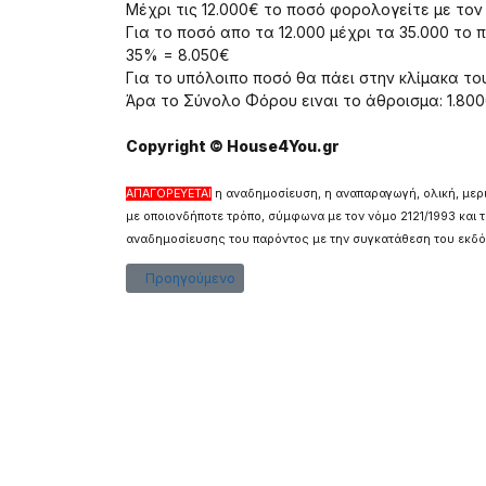
Μέχρι τις 12.000€ το ποσό φορολογείτε με τον
Για το ποσό απο τα 12.000 μέχρι τα 35.000 το 
35% = 8.050€
Για το υπόλοιπο ποσό θα πάει στην κλίμακα τ
Άρα το Σύνολο Φόρου ειναι το άθροισμα: 1.8
Copyright © House4You.gr
ΑΠΑΓΟΡΕΥΕΤΑΙ
η αναδημοσίευση, η αναπαραγωγή, ολική, μερ
με οποιονδήποτε τρόπο, σύμφωνα με τον νόμο 2121/1993 και 
αναδημοσίευσης του παρόντος με την συγκατάθεση του εκδότ
Προηγούμενο άρθρο: Μεσιτικό Γραφείο Ιωάννινα
Προηγούμενο