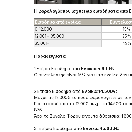
Η φορολογία που ισχύει για εισοδήματα απο Ε
Εισόδημα από ενοίκια
Συντελεσ
0-12.000
15%
12.001 – 35.000
35%
35.001-
45%
Παραδείγματα
1.Ετήσιο Εισόδημα από
Ενοίκια 5.600€:
Ο συντελεστής είναι 15% γιατι το ενοίκιο δεν 
2.Ετήσιο Εισόδημα από
Ενοίκια 14.500€:
Μέχρι τις 12.000€ το ποσό φορολογείτε με τον
Για το ποσό απο τα 12.000 μέχρι τα 14.500 το 
875.
Άρα το Σύνολο Φόρου ειναι το άθροισμα: 1.8
3. Ετήσιο Εισόδημα από
Ενοίκια 45.600€: