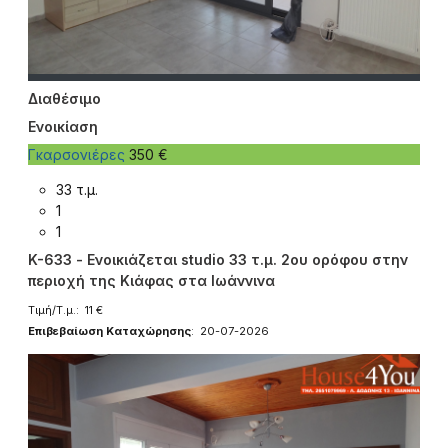
Διαθέσιμο
Ενοικίαση
Γκαρσονιέρες
350 €
33 τ.μ.
1
1
K-633 - Ενοικιάζεται studio 33 τ.μ. 2ου ορόφου στην
περιοχή της Κιάφας στα Ιωάννινα
Τιμή/Τ.μ.: 11 €
Επιβεβαίωση Καταχώρησης
: 20-07-2026