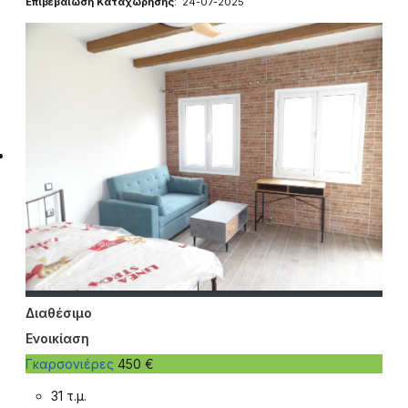
Επιβεβαίωση Καταχώρησης
: 24-07-2025
Διαθέσιμο
Ενοικίαση
Γκαρσονιέρες
450 €
31 τ.μ.