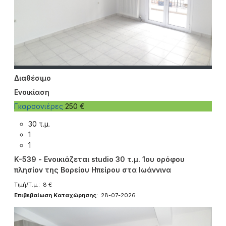
Διαθέσιμο
Ενοικίαση
Γκαρσονιέρες
250 €
30 τ.μ.
1
1
K-539 - Ενοικιάζεται studio 30 τ.μ. 1ου ορόφου
πλησίον της Βορείου Ηπείρου στα Ιωάννινα
Τιμή/Τ.μ.: 8 €
Επιβεβαίωση Καταχώρησης
: 28-07-2026