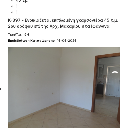
45 τ.μ.
1
1
K-397 - Ενοικιάζεται επιπλωμένη γκαρσονιέρα 45 τ.μ.
2ου ορόφου επί της Αρχ. Μακαρίου στα Ιωάννινα
Τιμή/Τ.μ.: 9 €
Επιβεβαίωση Καταχώρησης
: 16-06-2026