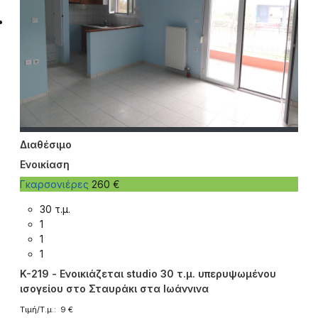
Διαθέσιμο
Ενοικίαση
Γκαρσονιέρες
260 €
30 τ.μ.
1
1
1
K-219 - Ενοικιάζεται studio 30 τ.μ. υπερυψωμένου
ισογείου στο Σταυράκι στα Ιωάννινα
Τιμή/Τ.μ.: 9 €