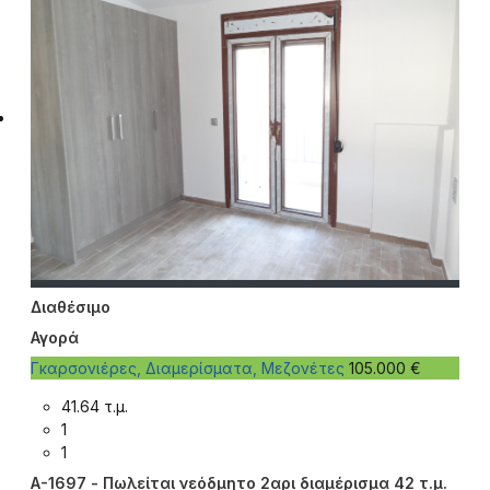
Διαθέσιμο
Αγορά
Γκαρσονιέρες, Διαμερίσματα, Μεζονέτες
105.000 €
41.64 τ.μ.
1
1
A-1697 - Πωλείται νεόδμητο 2αρι διαμέρισμα 42 τ.μ.