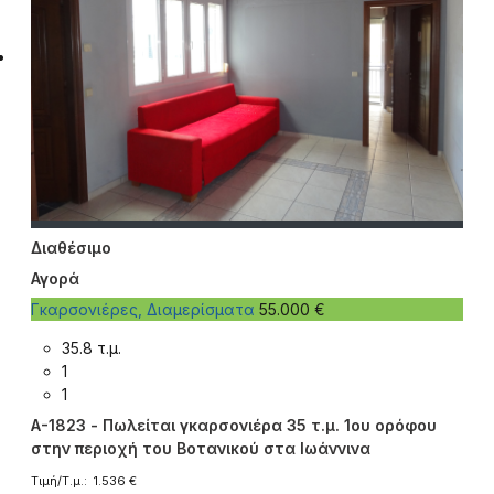
Διαθέσιμο
Αγορά
Γκαρσονιέρες, Διαμερίσματα
55.000 €
35.8 τ.μ.
1
1
A-1823 - Πωλείται γκαρσονιέρα 35 τ.μ. 1ου ορόφου
στην περιοχή του Βοτανικού στα Ιωάννινα
Τιμή/Τ.μ.: 1.536 €