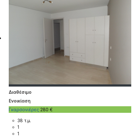
Διαθέσιμο
Ενοικίαση
Γκαρσονιέρες
280 €
38 τ.μ.
1
1