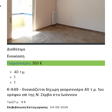
Διαθέσιμο
Ενοικίαση
Γκαρσονιέρες
300 €
40 τ.μ.
1
1
K-649 - Ενοικιάζεται δίχωρη γκαρσονιέρα 40 τ.μ. 1ου
ορόφου επί της Ν. Ζέρβα στα Ιωάννινα
Τιμή/Τ.μ.: 8 €
Επιβεβαίωση Καταχώρησης
: 04-08-2026