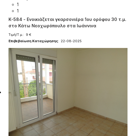
1
1
K-584 - Ενοικιάζεται γκαρσονιέρα 1ου ορόφου 30 τ.μ.
στο Κάτω Νεοχωρόπουλο στα Ιωάννινα
Τιμή/Τ.μ.: 9 €
Επιβεβαίωση Καταχώρησης
: 22-08-2025