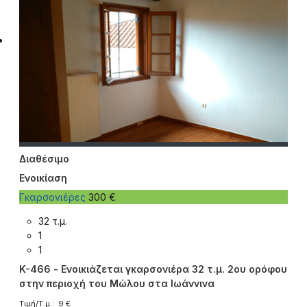
Διαθέσιμο
Ενοικίαση
Γκαρσονιέρες
300 €
32 τ.μ.
1
1
K-466 - Ενοικιάζεται γκαρσονιέρα 32 τ.μ. 2ου ορόφου
στην περιοχή του Μώλου στα Ιωάννινα
Τιμή/Τ.μ.: 9 €