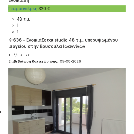
Ενοικίαση
Γκαρσονιέρες
320 €
48 τ.μ.
1
1
K-636 - Ενοικιάζεται studio 48 τ.μ. υπερυψωμένου
ισογείου στην Βρυσούλα Ιωαννίνων
Τιμή/Τ.μ.: 7 €
Επιβεβαίωση Καταχώρησης
: 05-08-2026