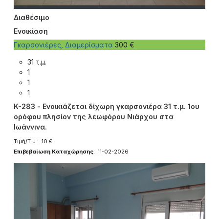
Διαθέσιμο
Ενοικίαση
Γκαρσονιέρες, Διαμερίσματα
300 €
31 τ.μ.
1
1
1
K-283 - Ενοικιάζεται δίχωρη γκαρσονιέρα 31 τ.μ. 1ου
ορόφου πλησίον της λεωφόρου Νιάρχου στα
Ιωάννινα.
Τιμή/Τ.μ.: 10 €
Επιβεβαίωση Καταχώρησης
: 11-02-2026