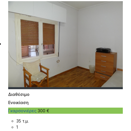
Διαθέσιμο
Ενοικίαση
Γκαρσονιέρες
300 €
35 τ.μ.
1