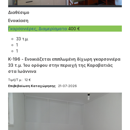
Διαθέσιμο
Ενοικίαση
Γκαρσονιέρες, Διαμερίσματα
400 €
33 τ.μ.
1
1
K-196 - Ενοικιάζεται επιπλωμένη δίχωρη γκαρσονιέρα
33 τ.μ. 1ου ορόφου στην περιοχή της Καραβατιάς
στα Ιωάννινα
Τιμή/Τ.μ.: 12 €
Επιβεβαίωση Καταχώρησης
: 21-07-2026