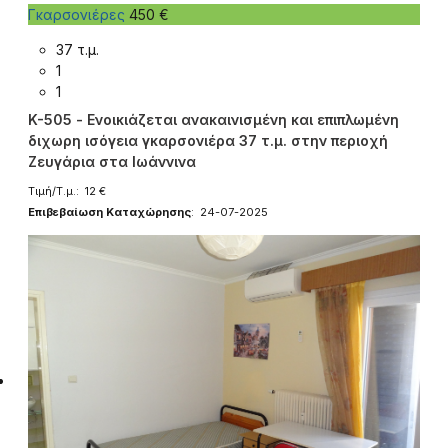
Γκαρσονιέρες
450 €
37 τ.μ.
1
1
K-505 - Ενοικιάζεται ανακαινισμένη και επιπλωμένη
διχωρη ισόγεια γκαρσονιέρα 37 τ.μ. στην περιοχή
Ζευγάρια στα Ιωάννινα
Τιμή/Τ.μ.: 12 €
Επιβεβαίωση Καταχώρησης
: 24-07-2025