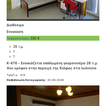
Διαθέσιμο
Ενοικίαση
Γκαρσονιέρες
330 €
28 τ.μ.
1
1
K-476 - Ενοικιάζεται επιπλωμένη γκαρσονιέρα 28 τ.μ.
4ου ορόφου στην περιοχή της Κιάφας στα Ιωάννινα
Τιμή/Τ.μ.: 12 €
Επιβεβαίωση Καταχώρησης
: 25-06-2026