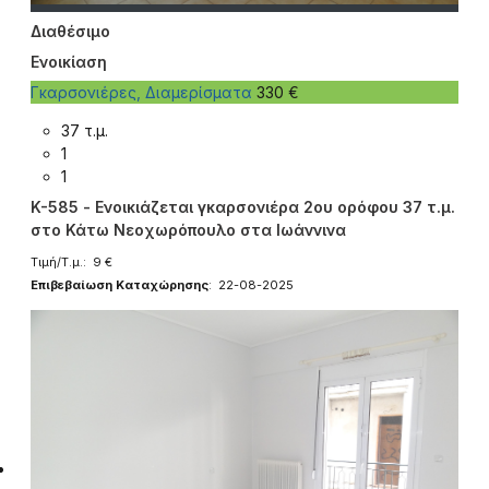
Διαθέσιμο
Ενοικίαση
Γκαρσονιέρες, Διαμερίσματα
330 €
37 τ.μ.
1
1
K-585 - Ενοικιάζεται γκαρσονιέρα 2ου ορόφου 37 τ.μ.
στο Κάτω Νεοχωρόπουλο στα Ιωάννινα
Τιμή/Τ.μ.: 9 €
Επιβεβαίωση Καταχώρησης
: 22-08-2025