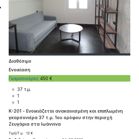
Διαθέσιμο
Ενοικίαση
Γκαρσονιέρες
450 €
37 τ.μ.
1
1
K-201 - Ενοικιάζεται ανακαινισμένη και επιπλωμένη
γκαρσονιέρα 37 τ.μ. 1ου ορόφου στην περιοχή
Ζευγάρια στα Ιωάννινα
Τιμή/Τ.μ.: 12 €