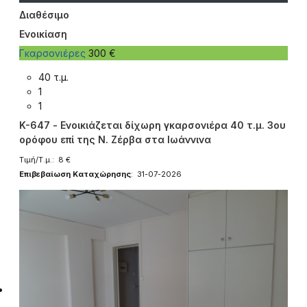
Διαθέσιμο
Ενοικίαση
Γκαρσονιέρες
300 €
40 τ.μ.
1
1
K-647 - Ενοικιάζεται δίχωρη γκαρσονιέρα 40 τ.μ. 3ου
ορόφου επί της Ν. Ζέρβα στα Ιωάννινα
Τιμή/Τ.μ.: 8 €
Επιβεβαίωση Καταχώρησης
: 31-07-2026