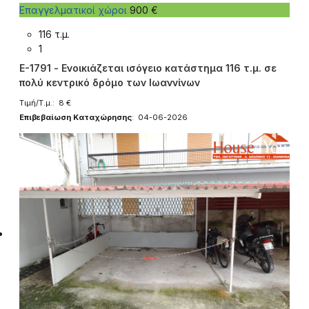
Επαγγελματικοί χώροι
900 €
116 τ.μ.
1
E-1791 - Ενοικιάζεται ισόγειο κατάστημα 116 τ.μ. σε
πολύ κεντρικό δρόμο των Ιωαννίνων
Τιμή/Τ.μ.: 8 €
Επιβεβαίωση Καταχώρησης
: 04-06-2026