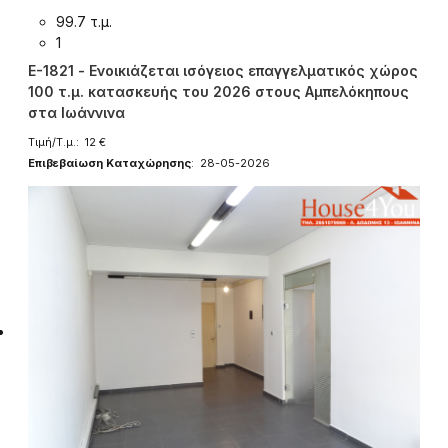
99.7 τ.μ.
1
E-1821 - Ενοικιάζεται ισόγειος επαγγελματικός χώρος
100 τ.μ. κατασκευής του 2026 στους Αμπελόκηπους
στα Ιωάννινα
Τιμή/Τ.μ.: 12 €
Επιβεβαίωση Καταχώρησης
: 28-05-2026