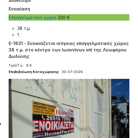
Διαθέσιμο
Ενοικίαση
Επαγγελματικοί χώροι
320 €
38 τ.μ.
1
E-1831 - Ενοικιάζεται ισόγειος επαγγελματικός χώρος
38 τ.μ. στο κέντρο των Ιωαννίνων επί της Λεωφόρου
Δωδώνης
Τιμή/Τ.μ.: 8 €
Επιβεβαίωση Καταχώρησης
: 30-07-2026