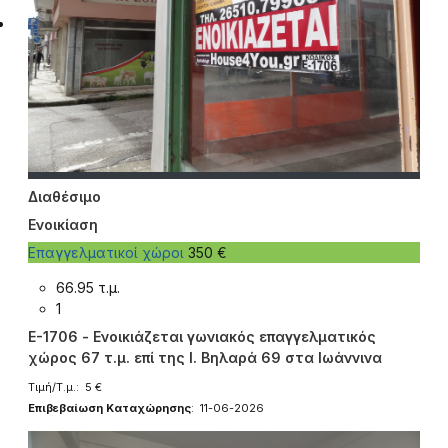
Διαθέσιμο
Ενοικίαση
Επαγγελματικοί χώροι
350 €
66.95 τ.μ.
1
E-1706 - Ενοικιάζεται γωνιακός επαγγελματικός
χώρος 67 τ.μ. επί της Ι. Βηλαρά 69 στα Ιωάννινα
Τιμή/Τ.μ.: 5 €
Επιβεβαίωση Καταχώρησης
: 11-06-2026