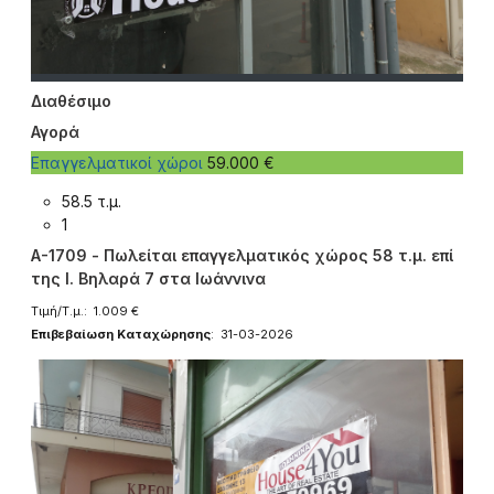
Διαθέσιμο
Αγορά
Επαγγελματικοί χώροι
59.000 €
58.5 τ.μ.
1
A-1709 - Πωλείται επαγγελματικός χώρος 58 τ.μ. επί
της Ι. Βηλαρά 7 στα Ιωάννινα
Τιμή/Τ.μ.: 1.009 €
Επιβεβαίωση Καταχώρησης
: 31-03-2026