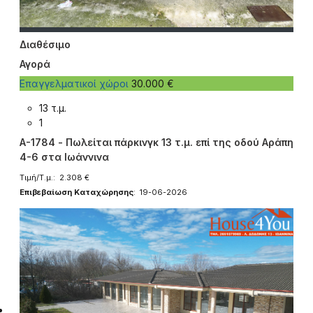
Διαθέσιμο
Αγορά
Επαγγελματικοί χώροι
30.000 €
13 τ.μ.
1
A-1784 - Πωλείται πάρκινγκ 13 τ.μ. επί της οδού Αράπη
4-6 στα Ιωάννινα
Τιμή/Τ.μ.: 2.308 €
Επιβεβαίωση Καταχώρησης
: 19-06-2026