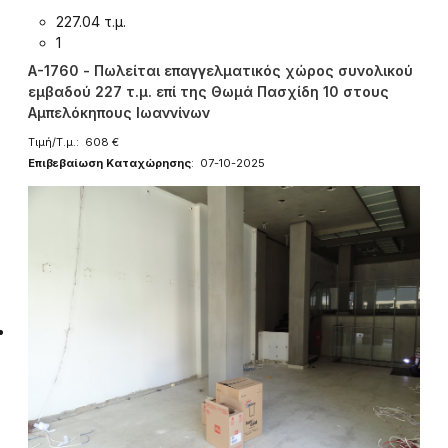
227.04 τ.μ.
1
A-1760 - Πωλείται επαγγελματικός χώρος συνολικού
εμβαδού 227 τ.μ. επί της Θωμά Πασχίδη 10 στους
Αμπελόκηπους Ιωαννίνων
Τιμή/Τ.μ.: 608 €
Επιβεβαίωση Καταχώρησης
: 07-10-2025