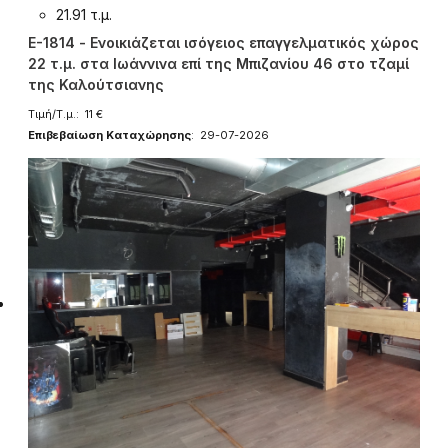
21.91 τ.μ.
E-1814 - Ενοικιάζεται ισόγειος επαγγελματικός χώρος
22 τ.μ. στα Ιωάννινα επί της Μπιζανίου 46 στο τζαμί
της Καλούτσιανης
Τιμή/Τ.μ.: 11 €
Επιβεβαίωση Καταχώρησης
: 29-07-2026