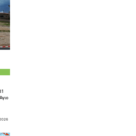
81
Άγιο
-2026