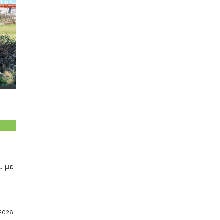
. με
-2026