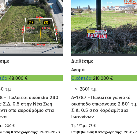
σιμο
Διαθέσιμο
ά
Αγορά
πεδα
48.000 €
Οικόπεδα
210.000 €
0 τ.μ.
2801 τ.μ.
8 - Πωλείται οικόπεδο 240
A-1787 - Πωλείται γωνιακό
με Σ.Δ. 0.5 στην Νέα Ζωή
οικόπεδο επιφάνειας 2.801 τ.μ
ντι απο αεροδρόμιο στα
Σ.Δ. 0.5 στα Καρδαμίτσια
ενα
Ιωαννίνων
μ.: 200 €
Τιμή/Τ.μ.: 75 €
βαίωση Καταχώρησης
: 21-02-2026
Επιβεβαίωση Καταχώρησης
: 20-02