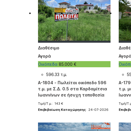
Διαθέσιμο
Διαθέ
Αγορά
Αγορ
Οικόπεδα
85.000 €
Οικό
596.33 τ.μ.
55
A-1804 - Πωλείται οικόπεδο 596
A-179
τ.μ. με Σ.Δ. 0.5 στα Καρδαμίτσια
τ.μ. 
Ιωαννίνων σε ήσυχη τοποθεσία
Ιωανν
Τιμή/Τ.μ.: 143 €
Τιμή/Τ.
Επιβεβαίωση Καταχώρησης
: 24-07-2026
Επιβε