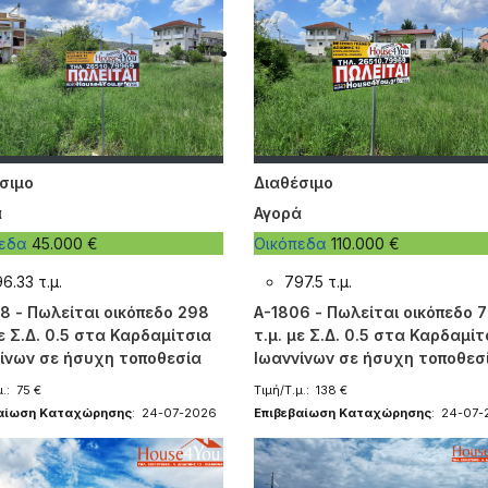
σιμο
Διαθέσιμο
ά
Αγορά
πεδα
45.000 €
Οικόπεδα
110.000 €
6.33 τ.μ.
797.5 τ.μ.
8 - Πωλείται οικόπεδο 298
A-1806 - Πωλείται οικόπεδο 
με Σ.Δ. 0.5 στα Καρδαμίτσια
τ.μ. με Σ.Δ. 0.5 στα Καρδαμίτ
ίνων σε ήσυχη τοποθεσία
Ιωαννίνων σε ήσυχη τοποθεσ
μ.: 75 €
Τιμή/Τ.μ.: 138 €
βαίωση Καταχώρησης
: 24-07-2026
Επιβεβαίωση Καταχώρησης
: 24-07