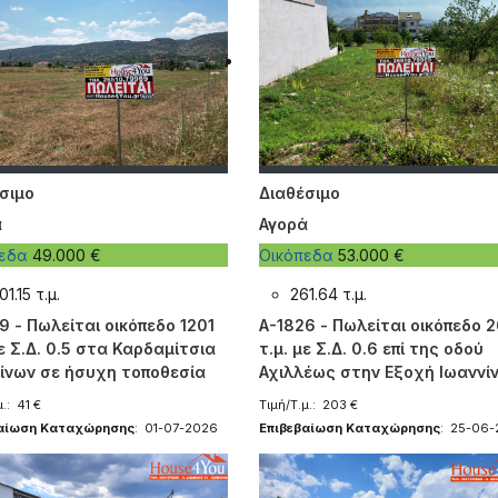
σιμο
Διαθέσιμο
ά
Αγορά
πεδα
49.000 €
Οικόπεδα
53.000 €
01.15 τ.μ.
261.64 τ.μ.
9 - Πωλείται οικόπεδο 1201
A-1826 - Πωλείται οικόπεδο 2
με Σ.Δ. 0.5 στα Καρδαμίτσια
τ.μ. με Σ.Δ. 0.6 επί της οδού
ίνων σε ήσυχη τοποθεσία
Αχιλλέως στην Εξοχή Ιωαννί
.: 41 €
Τιμή/Τ.μ.: 203 €
βαίωση Καταχώρησης
: 01-07-2026
Επιβεβαίωση Καταχώρησης
: 25-06