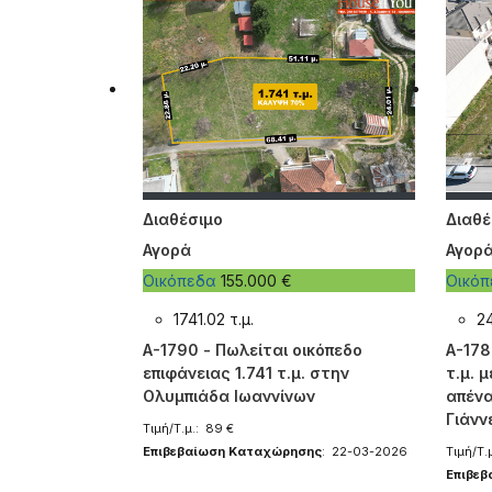
Διαθέσιμο
Διαθέ
Αγορά
Αγορ
Οικόπεδα
155.000 €
Οικό
1741.02 τ.μ.
24
A-1790 - Πωλείται οικόπεδο
A-178
επιφάνειας 1.741 τ.μ. στην
τ.μ. 
Ολυμπιάδα Ιωαννίνων
απένα
Γιάνν
Τιμή/Τ.μ.: 89 €
Επιβεβαίωση Καταχώρησης
: 22-03-2026
Τιμή/Τ.
Επιβε