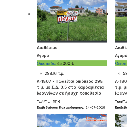
Διαθέσιμο
Διαθέ
Αγορά
Αγορ
Οικόπεδα
45.000 €
Οικό
298.16 τ.μ.
59
A-1807 - Πωλείται οικόπεδο 298
A-180
τ.μ. με Σ.Δ. 0.5 στα Καρδαμίτσια
τ.μ. 
Ιωαννίνων σε ήσυχη τοποθεσία
Ιωανν
Τιμή/Τ.μ.: 151 €
Τιμή/Τ.
Επιβεβαίωση Καταχώρησης
: 24-07-2026
Επιβε