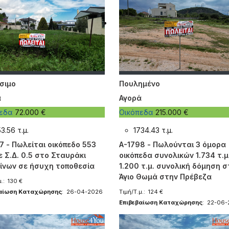
σιμο
Πουλημένο
ά
Αγορά
πεδα
72.000 €
Οικόπεδα
215.000 €
3.56 τ.μ.
1734.43 τ.μ.
7 - Πωλείται οικόπεδο 553
A-1798 - Πωλούνται 3 όμορα
με Σ.Δ. 0.5 στο Σταυράκι
οικόπεδα συνολικών 1.734 τ.μ
ίνων σε ήσυχη τοποθεσία
1.200 τ.μ. συνολική δόμηση 
Άγιο Θωμά στην Πρέβεζα
μ.: 130 €
βαίωση Καταχώρησης
: 26-04-2026
Τιμή/Τ.μ.: 124 €
Επιβεβαίωση Καταχώρησης
: 22-06