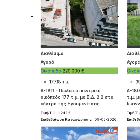
Διαθέσιμο
Διαθέ
Αγορά
Αγορ
Οικόπεδα
220.000 €
Οικό
177.18 τ.μ.
39
A-1811 - Πωλείται κεντρικό
A-180
οικόπεδο 177 τ.μ. με Σ.Δ. 2.2 στο
τ.μ. 
κέντρο της Ηγουμενίτσας
Ιωανν
Τιμή/Τ.μ.: 1.242 €
Τιμή/Τ.
Επιβεβαίωση Καταχώρησης
: 09-05-2026
Επιβε