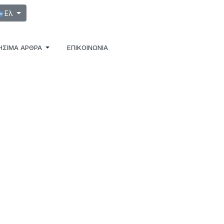
λέξτε τη γλώσσα σας
Ελ
ΉΣΙΜΑ ΆΡΘΡΑ
ΕΠΙΚΟΙΝΩΝΙΑ