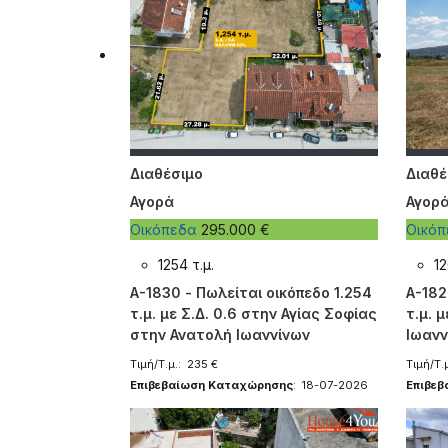
Διαθέσιμο
Διαθέ
Αγορά
Αγορ
Οικόπεδα
295.000 €
Οικό
1254 τ.μ.
12
A-1830 - Πωλείται οικόπεδο 1.254
A-182
τ.μ. με Σ.Δ. 0.6 στην Αγίας Σοφίας
τ.μ. 
στην Ανατολή Ιωαννίνων
Ιωανν
Τιμή/Τ.μ.: 235 €
Τιμή/Τ.μ
Επιβεβαίωση Καταχώρησης
: 18-07-2026
Επιβε