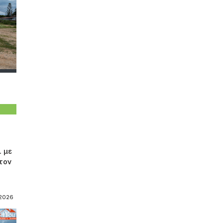
. με
στον
-2026