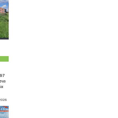
797
σια
ία
-2026