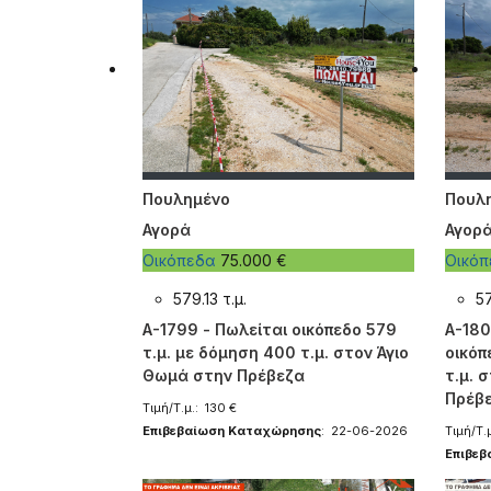
Πουλημένο
Πουλ
Αγορά
Αγορ
Οικόπεδα
75.000 €
Οικό
579.13 τ.μ.
57
A-1799 - Πωλείται οικόπεδο 579
A-180
τ.μ. με δόμηση 400 τ.μ. στον Άγιο
οικόπ
Θωμά στην Πρέβεζα
τ.μ. 
Πρέβ
Τιμή/Τ.μ.: 130 €
Επιβεβαίωση Καταχώρησης
: 22-06-2026
Τιμή/Τ.μ
Επιβε