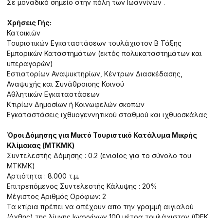
Σε μοναδικό σημείο στην πόλη των Ιωαννίνων .
Χρήσεις Γής:
Κατοικιών
Τουριστικών Εγκαταστάσεων τουλάχιστον Β Τάξης
Εμπορικών Καταστημάτων (εκτός πολυκαταστημάτων και
υπεραγορών)
Εστιατορίων Αναψυκτηρίων, Κέντρων Διασκέδασης,
Αναψυχής και Συνάθροισης Κοινού
Αθλητικών Εγκαταστάσεων
Κτιρίων Δημοσίων ή Κοινωφελών σκοπών
Εγκαταστάσεις ιχθυογεννητικού σταθμού και ιχθυοσκάλας
Όροι Δόμησης για Μικτό Τουριστικό Κατάλυμα Μικρής
Κλίμακας (ΜΤΚΜΚ)
Συντελεστής Δόμησης : 0.2 (ενιαίος για το σύνολο του
ΜΤΚΜΚ)
Αρτιότητα : 8.000 τ.μ.
Επιτρεπόμενος Συντελεστής Κάλυψης : 20%
Μέγιστος Αριθμός Ορόφων: 2
Τα κτίρια πρέπει να απέχουν απο την γραμμή αιγιαλού
(όχθης) της λίμνης Ιωαννίνων 100 μέτρα τουλάχιστον (ΦΕΚ