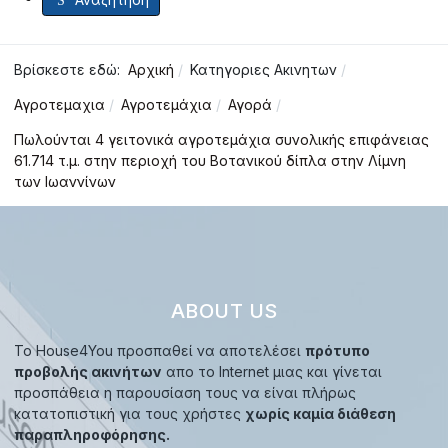
Βρίσκεστε εδώ:
Αρχική
Κατηγοριες Ακινητων
Αγροτεμαχια
Αγροτεμάχια
Αγορά
Πωλούνται 4 γειτονικά αγροτεμάχια συνολικής επιφάνειας
61.714 τ.μ. στην περιοχή του Βοτανικού δίπλα στην Λίμνη
των Ιωαννίνων
ABOUT US
Το House4You προσπαθεί να αποτελέσει
πρότυπο
προβολής ακινήτων
απο το Internet μιας και γίνεται
προσπάθεια η παρουσίαση τους να είναι πλήρως
κατατοπιστική για τους χρήστες
χωρίς καμία διάθεση
παραπληροφόρησης.