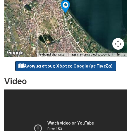
Keyboard shortcuts
Image may be subject to copyright
Terms
Άνοιγμα στους Χάρτες Google (με Πινέζα)
Video