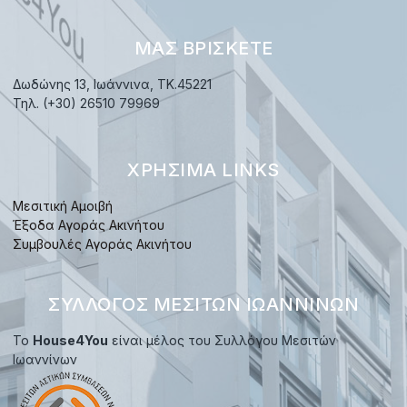
ΜΑΣ ΒΡΊΣΚΕΤΕ
Δωδώνης 13, Ιωάννινα, TK.45221
Τηλ. (+30) 26510 79969
ΧΡΉΣΙΜΑ LINKS
Μεσιτική Αμοιβή
Έξοδα Αγοράς Ακινήτου
Συμβουλές Αγοράς Ακινήτου
ΣΎΛΛΟΓΟΣ ΜΕΣΙΤΏΝ ΙΩΑΝΝΊΝΩΝ
Το
House4You
είναι μέλος του Συλλόγου Μεσιτών
Ιωαννίνων