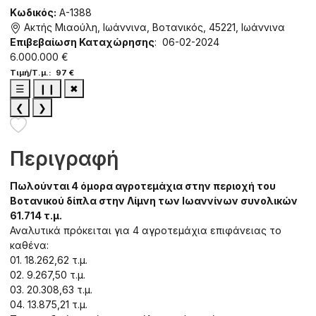
Κωδικός:
A-1388
Ακτής Μιαούλη, Ιωάννινα, Βοτανικός, 45221, Ιωάννινα
Επιβεβαίωση Καταχώρησης
: 06-02-2024
6.000.000 €
Τιμή/Τ.μ.: 97 €
☰
❙❙
✖
❮
❯
Περιγραφή
Πωλούνται 4 όμορα αγροτεμάχια στην περιοχή του
Βοτανικού δίπλα στην Λίμνη των Ιωαννίνων συνολικών
61.714 τ.μ.
Αναλυτικά πρόκειται για 4 αγροτεμάχια επιφάνειας το
καθένα:
01. 18.262,62 τ.μ.
02. 9.267,50 τ.μ.
03. 20.308,63 τ.μ.
04. 13.875,21 τ.μ.