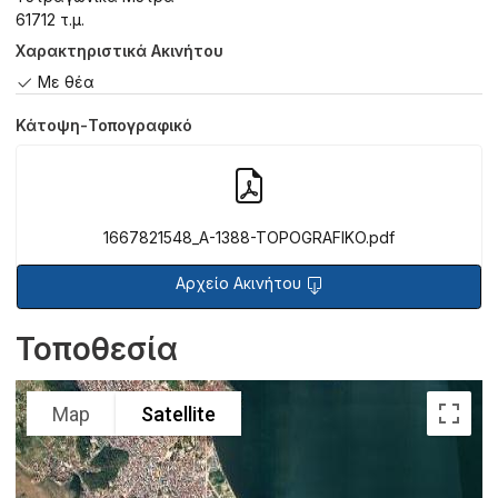
61712 τ.μ.
Χαρακτηριστικά Ακινήτου
Με θέα
Κάτοψη-Τοπογραφικό
1667821548_A-1388-TOPOGRAFIKO.pdf
Αρχείο Ακινήτου
Τοποθεσία
Map
Satellite