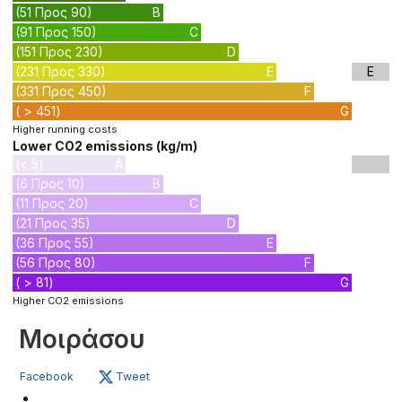
(51 Προς 90)
B
(91 Προς 150)
C
(151 Προς 230)
D
(231 Προς 330)
E
E
(331 Προς 450)
F
( > 451)
G
Higher running costs
Lower CO2 emissions (kg/m)
(< 5)
A
(6 Προς 10)
B
(11 Προς 20)
C
(21 Προς 35)
D
(36 Προς 55)
E
(56 Προς 80)
F
( > 81)
G
Higher CO2 emissions
Μοιράσου
Facebook
Tweet