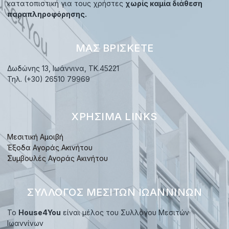
κατατοπιστική για τους χρήστες
χωρίς καμία διάθεση
παραπληροφόρησης.
ΜΑΣ ΒΡΊΣΚΕΤΕ
Δωδώνης 13, Ιωάννινα, TK.45221
Τηλ. (+30) 26510 79969
ΧΡΉΣΙΜΑ LINKS
Μεσιτική Αμοιβή
Έξοδα Αγοράς Ακινήτου
Συμβουλές Αγοράς Ακινήτου
ΣΎΛΛΟΓΟΣ ΜΕΣΙΤΏΝ ΙΩΑΝΝΊΝΩΝ
Το
House4You
είναι μέλος του Συλλόγου Μεσιτών
Ιωαννίνων