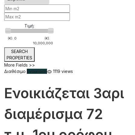
Τιμή:
(€).
0
(€).
10,000,000
SEARCH
PROPERTIES
More Fields >>
Διαθέσιμο
Ενοικίαση
1119 views
Ενοικιάζεται 3αρι
διαμέρισμα 72
τ.μ. 1ου ορόφου