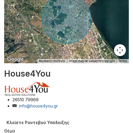
Keyboard shortcuts
Image may be subject to copyright
Terms
House4You
26510 79969
info@house4you.gr
Κλείστε Ραντεβού Υπόδειξης
Θέμα