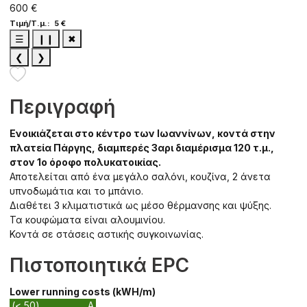
600 €
Τιμή/Τ.μ.: 5 €
☰
❙❙
✖
❮
❯
Περιγραφή
Ενοικιάζεται στο κέντρο των Ιωαννίνων, κοντά στην
πλατεία Πάργης, διαμπερές 3αρι διαμέρισμα 120 τ.μ.,
στον 1ο όροφο πολυκατοικίας.
Αποτελείται από ένα μεγάλο σαλόνι, κουζίνα, 2 άνετα
υπνοδωμάτια και το μπάνιο.
Διαθέτει 3 κλιματιστικά ως μέσο θέρμανσης και ψύξης.
Τα κουφώματα είναι αλουμινίου.
Κοντά σε στάσεις αστικής συγκοινωνίας.
Πιστοποιητικά EPC
Lower running costs (kWH/m)
(< 50)
A