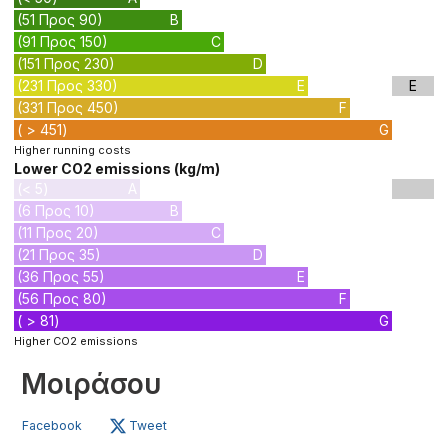
(51 Προς 90)
B
(91 Προς 150)
C
(151 Προς 230)
D
(231 Προς 330)
E
E
(331 Προς 450)
F
( > 451)
G
Higher running costs
Lower CO2 emissions (kg/m)
(< 5)
A
(6 Προς 10)
B
(11 Προς 20)
C
(21 Προς 35)
D
(36 Προς 55)
E
(56 Προς 80)
F
( > 81)
G
Higher CO2 emissions
Μοιράσου
Facebook
Tweet