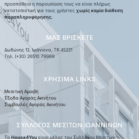
προσπάθεια η παρουσίαση τους να είναι πλήρως
κατατοπιστική για τους χρήστες
χωρίς καμία διάθεση
παραπληροφόρησης.
ΜΑΣ ΒΡΊΣΚΕΤΕ
Δωδώνης 13, Ιωάννινα, TK.45221
Τηλ. (+30) 26510 79969
ΧΡΉΣΙΜΑ LINKS
Μεσιτική Αμοιβή
Έξοδα Αγοράς Ακινήτου
Συμβουλές Αγοράς Ακινήτου
ΣΎΛΛΟΓΟΣ ΜΕΣΙΤΏΝ ΙΩΑΝΝΊΝΩΝ
Το
House4You
είναι μέλος του Συλλόγου Μεσιτών