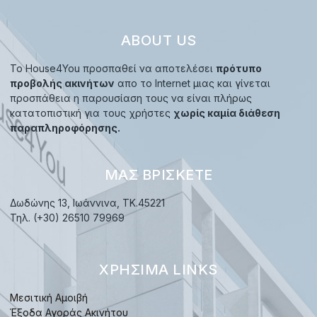
ABOUT US
Το House4You προσπαθεί να αποτελέσει
πρότυπο
προβολής ακινήτων
απο το Internet μιας και γίνεται
προσπάθεια η παρουσίαση τους να είναι πλήρως
κατατοπιστική για τους χρήστες
χωρίς καμία διάθεση
παραπληροφόρησης.
ΜΑΣ ΒΡΊΣΚΕΤΕ
Δωδώνης 13, Ιωάννινα, TK.45221
Τηλ. (+30) 26510 79969
ΧΡΉΣΙΜΑ LINKS
Μεσιτική Αμοιβή
Έξοδα Αγοράς Ακινήτου