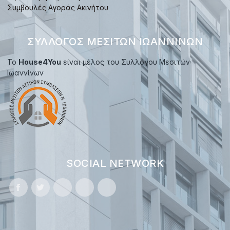
Συμβουλές Αγοράς Ακινήτου
ΣΎΛΛΟΓΟΣ ΜΕΣΙΤΏΝ ΙΩΑΝΝΊΝΩΝ
Το
House4You
είναι μέλος του Συλλόγου Μεσιτών
Ιωαννίνων
SOCIAL NETWORK