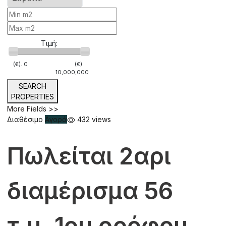
Τιμή:
(€).
0
(€).
10,000,000
SEARCH
PROPERTIES
More Fields >>
Διαθέσιμο
Αγορά
432 views
Πωλείται 2αρι
διαμέρισμα 56
τ.μ. 1ου ορόφου