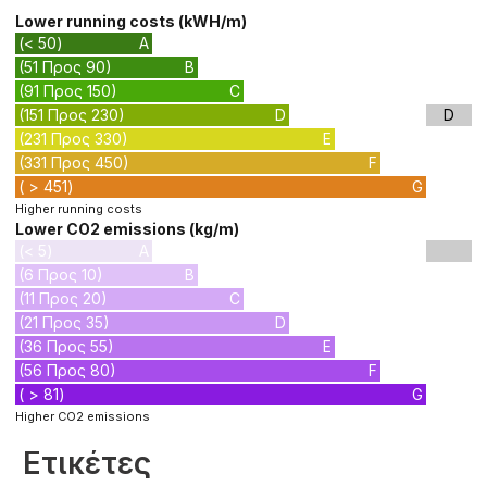
Lower running costs (kWH/m)
(< 50)
A
(51 Προς 90)
B
(91 Προς 150)
C
(151 Προς 230)
D
D
(231 Προς 330)
E
(331 Προς 450)
F
( > 451)
G
Higher running costs
Lower CO2 emissions (kg/m)
(< 5)
A
(6 Προς 10)
B
(11 Προς 20)
C
(21 Προς 35)
D
(36 Προς 55)
E
(56 Προς 80)
F
( > 81)
G
Higher CO2 emissions
Ετικέτες