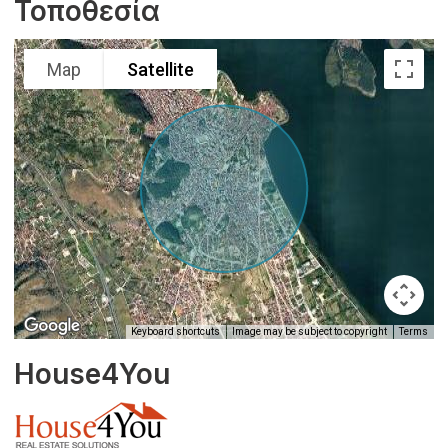
Τοποθεσία
Map
Satellite
Keyboard shortcuts
Image may be subject to copyright
Terms
House4You