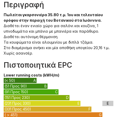
Περιγραφή
Πωλείται γκαρσονιέρα 35.80 τ.μ. 1ου και τελευταίου
ορόφου στην περιοχή του Βοτανικού στα Ιωάννινα.
Διαθέτει έναν ενιαίο χώρο για σαλόνι και κουζίνα, 1
υπνοδωμάτιο και μπάνιο με μπανιέρα και παράθυρο.
Διαθέτει αυτόνομη θέρμανση.
Τα κουφώματα είναι αλουμινίου με διπλά τζάμια.
Στο διαμέρισμα ανήκει και μία αποθήκη υπογείου 20,16 τ.μ..
Χωρίς ασανσέρ.
Πιστοποιητικά EPC
Lower running costs (kWH/m)
(< 50)
A
(51 Προς 90)
B
(91 Προς 150)
C
(151 Προς 230)
D
(231 Προς 330)
E
E
(331 Προς 450)
F
( > 451)
G