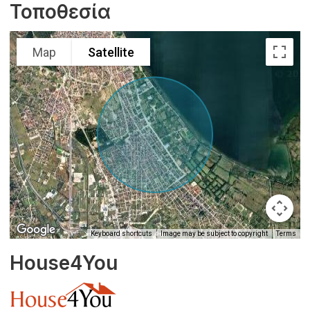
Τοποθεσία
Map
Satellite
Keyboard shortcuts
Image may be subject to copyright
Terms
House4You