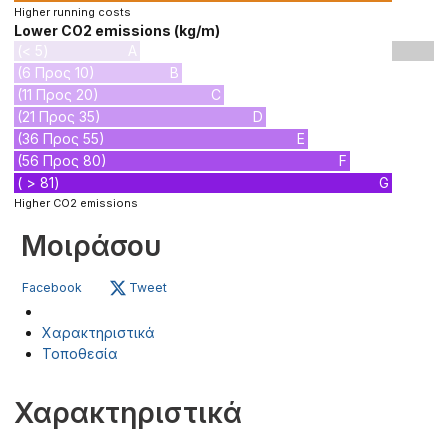
Higher running costs
Lower CO2 emissions (kg/m)
(< 5)
A
(6 Προς 10)
B
(11 Προς 20)
C
(21 Προς 35)
D
(36 Προς 55)
E
(56 Προς 80)
F
( > 81)
G
Higher CO2 emissions
Μοιράσου
Facebook
Tweet
Χαρακτηριστικά
Τοποθεσία
Χαρακτηριστικά