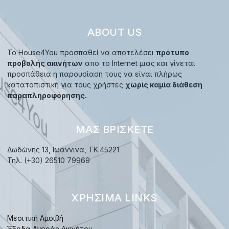
ABOUT US
Το House4You προσπαθεί να αποτελέσει
πρότυπο
προβολής ακινήτων
απο το Internet μιας και γίνεται
προσπάθεια η παρουσίαση τους να είναι πλήρως
κατατοπιστική για τους χρήστες
χωρίς καμία διάθεση
παραπληροφόρησης.
ΜΑΣ ΒΡΊΣΚΕΤΕ
Δωδώνης 13, Ιωάννινα, TK.45221
Τηλ. (+30) 26510 79969
ΧΡΉΣΙΜΑ LINKS
Μεσιτική Αμοιβή
Έξοδα Αγοράς Ακινήτου