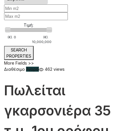
Τιμή:
(€).
0
(€).
10,000,000
SEARCH
PROPERTIES
More Fields >>
Διαθέσιμο
Αγορά
462 views
Πωλείται
γκαρσονιέρα 35
τ.μ. 1ου ορόφου