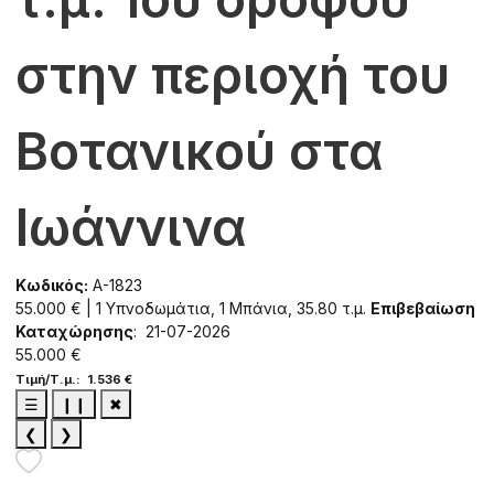
στην περιοχή του
Βοτανικού στα
Ιωάννινα
Κωδικός:
A-1823
55.000 € | 1 Υπνοδωμάτια, 1 Μπάνια, 35.80 τ.μ.
Επιβεβαίωση
Καταχώρησης
: 21-07-2026
55.000 €
Τιμή/Τ.μ.: 1.536 €
☰
❙❙
✖
❮
❯