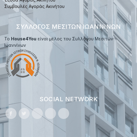
Συμβουλές Αγοράς Ακινήτου
ΣΎΛΛΟΓΟΣ ΜΕΣΙΤΏΝ ΙΩΑΝΝΊΝΩΝ
Το
House4You
είναι μέλος του Συλλόγου Μεσιτών
Ιωαννίνων
SOCIAL NETWORK