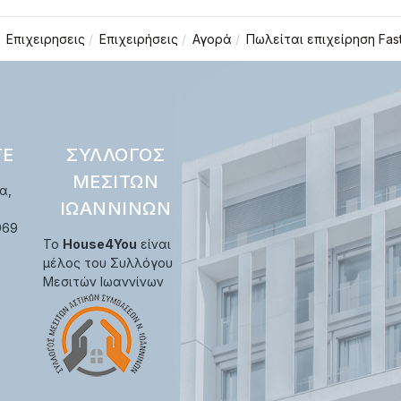
Επιχειρησεις
Επιχειρήσεις
Αγορά
Πωλείται επιχείρηση Fa
ΤΕ
ΣΎΛΛΟΓΟΣ
ΜΕΣΙΤΏΝ
α,
ΙΩΑΝΝΊΝΩΝ
969
Το
House4You
είναι
μέλος του Συλλόγου
Μεσιτών Ιωαννίνων