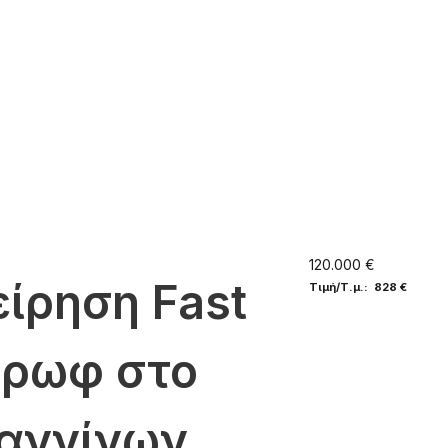
120.000 €
είρηση Fast
Τιμή/Τ.μ.: 828 €
έρωφ στο
ωαννίνων