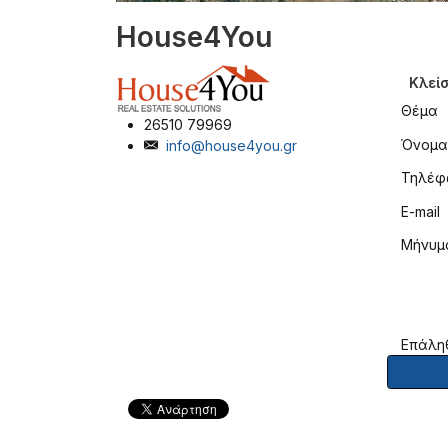
House4You
Κλείσ
Θέμα
26510 79969
Όνομα
info@house4you.gr
Τηλέφ
E-mail
Μήνυμ
Επάλη