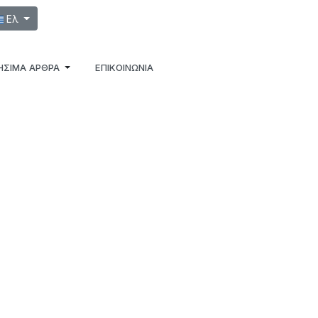
λέξτε τη γλώσσα σας
Ελ
ΉΣΙΜΑ ΆΡΘΡΑ
ΕΠΙΚΟΙΝΩΝΙΑ