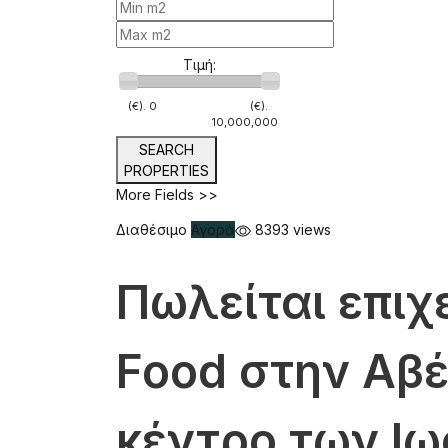
Τιμή:
(€).
0
(€).
10,000,000
SEARCH
PROPERTIES
More Fields >>
Διαθέσιμο
Αγορά
8393 views
Πωλείται επιχ
Food στην Αβ
κέντρο των Ι