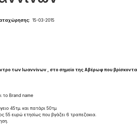
Καταχώρησης
: 15-03-2015
έντρο των Ιωαννίνων , στο σημείο της Αβέρωφ που βρίσκοντα
ι το Brand name
γειο 45τμ. και πατάρι 50τμ
ς 55 ευρώ ετησίως που βγάζει 6 τραπεζακια.
ηση.