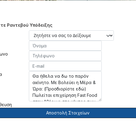
τε Ραντεβού Υπόδειξης
ωνο
α
θευση
Αποστολή Στοιχείων