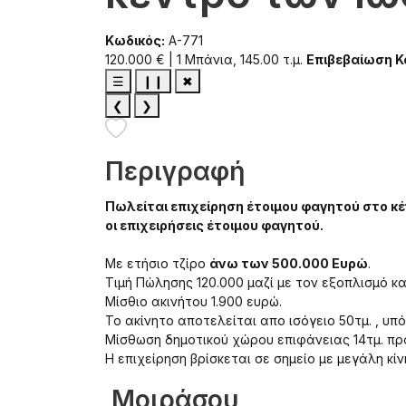
Κωδικός:
A-771
120.000 € | 1 Μπάνια, 145.00 τ.μ.
Επιβεβαίωση 
☰
❙❙
✖
❮
❯
Περιγραφή
Πωλείται επιχείρηση έτοιμου φαγητού στο κ
οι επιχειρήσεις έτοιμου φαγητού.
Με ετήσιο τζίρο
άνω των 500.000 Ευρώ
.
Τιμή Πώλησης 120.000 μαζί με τον εξοπλισμό κα
Μίσθιο ακινήτου 1.900 ευρώ.
Το ακίνητο αποτελείται απο ισόγειο 50τμ. , υπό
Μίσθωση δημοτικού χώρου επιφάνειας 14τμ. προ
Η επιχείρηση βρίσκεται σε σημείο με μεγάλη κίν
Μοιράσου