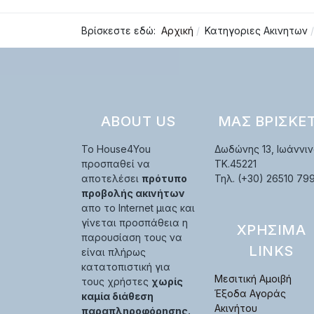
Βρίσκεστε εδώ:
Αρχική
Κατηγοριες Ακινητων
ABOUT US
ΜΑΣ ΒΡΊΣΚΕ
Το House4You
Δωδώνης 13, Ιωάννιν
προσπαθεί να
TK.45221
αποτελέσει
πρότυπο
Τηλ. (+30) 26510 79
προβολής ακινήτων
απο το Internet μιας και
γίνεται προσπάθεια η
ΧΡΉΣΙΜΑ
παρουσίαση τους να
LINKS
είναι πλήρως
κατατοπιστική για
Μεσιτική Αμοιβή
τους χρήστες
χωρίς
Έξοδα Αγοράς
καμία διάθεση
Ακινήτου
παραπληροφόρησης.