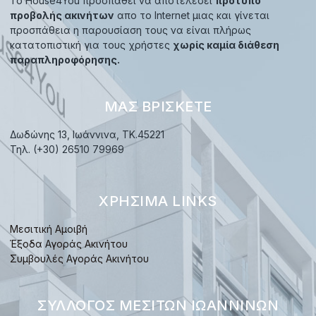
Το House4You προσπαθεί να αποτελέσει
πρότυπο
προβολής ακινήτων
απο το Internet μιας και γίνεται
προσπάθεια η παρουσίαση τους να είναι πλήρως
κατατοπιστική για τους χρήστες
χωρίς καμία διάθεση
παραπληροφόρησης.
ΜΑΣ ΒΡΊΣΚΕΤΕ
Δωδώνης 13, Ιωάννινα, TK.45221
Τηλ. (+30) 26510 79969
ΧΡΉΣΙΜΑ LINKS
Μεσιτική Αμοιβή
Έξοδα Αγοράς Ακινήτου
Συμβουλές Αγοράς Ακινήτου
ΣΎΛΛΟΓΟΣ ΜΕΣΙΤΏΝ ΙΩΑΝΝΊΝΩΝ