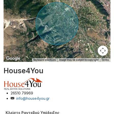
Keyboard shortcuts
Image may be subject to copyright
Terms
House4You
26510 79969
info@house4you.gr
Κλείστε Ραντεβού Υπόδειξης