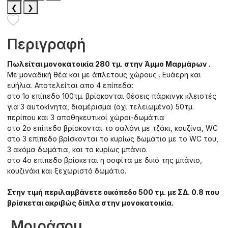
❮
❯
Περιγραφή
Πωλείται μονοκατοικία 280 τμ. στην Άμμο Μαρμάρων .
Με μοναδική θέα και με άπλετους χώρους . Ευάερη και
ευήλια. Αποτελείται απο 4 επίπεδα:
στο 1ο επίπεδο 100τμ. βρίσκονται θέσεις πάρκινγκ κλειστές
για 3 αυτοκίνητα, διαμέρισμα (οχι τελειωμένο) 50τμ.
περίπου και 3 αποθηκευτικοί χώροι-δωμάτια
στο 2ο επίπεδο βρίσκονται το σαλόνι με τζάκι, κουζίνα, WC
στο 3 επίπεδο βρίσκονται το κυρίως δωμάτιο με το WC του,
3 ακόμα δωμάτια, και το κυρίως μπάνιο.
στο 4ο επίπεδο βρίσκεται η σοφίτα με δικό της μπάνιο,
κουζινάκι και ξεχωριστό δωμάτιο.
Στην τιμή περιλαμβάνετε οικόπεδο 500 τμ. με ΣΔ. 0.8 που
βρίσκεται ακριβώς δίπλα στην μονοκατοικία.
Μοιράσου