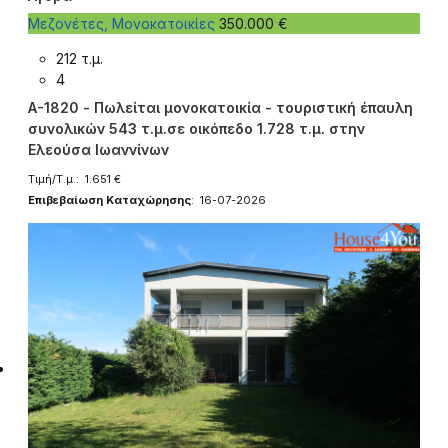
Μεζονέτες, Μονοκατοικίες
350.000 €
212 τ.μ.
4
A-1820 - Πωλείται μονοκατοικία - τουριστική έπαυλη
συνολικών 543 τ.μ.σε οικόπεδο 1.728 τ.μ. στην
Ελεούσα Ιωαννίνων
Τιμή/Τ.μ.: 1.651 €
Επιβεβαίωση Καταχώρησης
: 16-07-2026