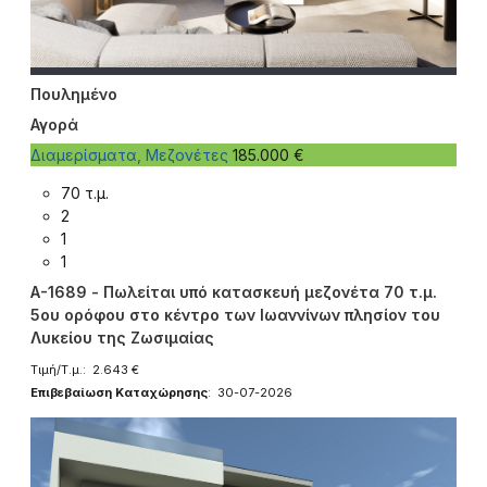
Πουλημένο
Αγορά
Διαμερίσματα, Μεζονέτες
185.000 €
70 τ.μ.
2
1
1
A-1689 - Πωλείται υπό κατασκευή μεζονέτα 70 τ.μ.
5ου ορόφου στο κέντρο των Ιωαννίνων πλησίον του
Λυκείου της Ζωσιμαίας
Τιμή/Τ.μ.: 2.643 €
Επιβεβαίωση Καταχώρησης
: 30-07-2026