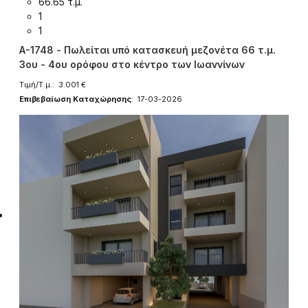
66.65 τ.μ.
1
1
A-1748 - Πωλείται υπό κατασκευή μεζονέτα 66 τ.μ.
3ου - 4ου ορόφου στο κέντρο των Ιωαννίνων
Τιμή/Τ.μ.: 3.001 €
Επιβεβαίωση Καταχώρησης
: 17-03-2026