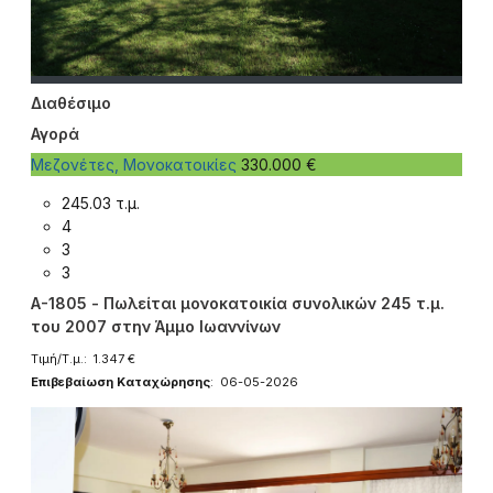
Διαθέσιμο
Αγορά
Μεζονέτες, Μονοκατοικίες
330.000 €
245.03 τ.μ.
4
3
3
A-1805 - Πωλείται μονοκατοικία συνολικών 245 τ.μ.
του 2007 στην Άμμο Ιωαννίνων
Τιμή/Τ.μ.: 1.347 €
Επιβεβαίωση Καταχώρησης
: 06-05-2026