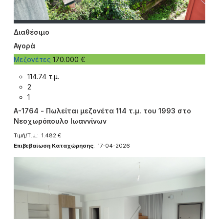
Διαθέσιμο
Αγορά
Μεζονέτες
170.000 €
114.74 τ.μ.
2
1
A-1764 - Πωλείται μεζονέτα 114 τ.μ. του 1993 στο
Νεοχωρόπουλο Ιωαννίνων
Τιμή/Τ.μ.: 1.482 €
Επιβεβαίωση Καταχώρησης
: 17-04-2026