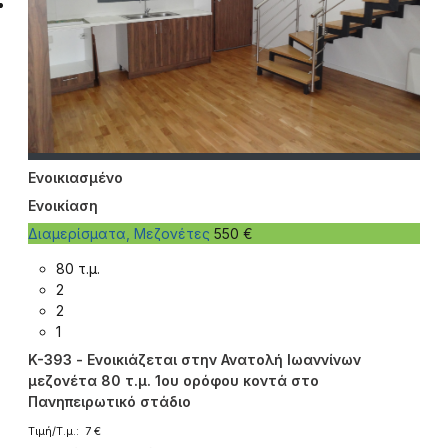
Ενοικιασμένο
Ενοικίαση
Διαμερίσματα, Μεζονέτες
550 €
80 τ.μ.
2
2
1
K-393 - Ενοικιάζεται στην Ανατολή Ιωαννίνων
μεζονέτα 80 τ.μ. 1ου ορόφου κοντά στο
Πανηπειρωτικό στάδιο
Τιμή/Τ.μ.: 7 €