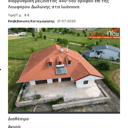
διαρρύθμιση μεζονέτας 4ου-5ου ορόφου επί της
Λεωφόρου Δωδώνης στα Ιωάννινα
Τιμή/Τ.μ.: 8 €
Επιβεβαίωση Καταχώρησης
: 21-07-2026
Διαθέσιμο
Αγορά