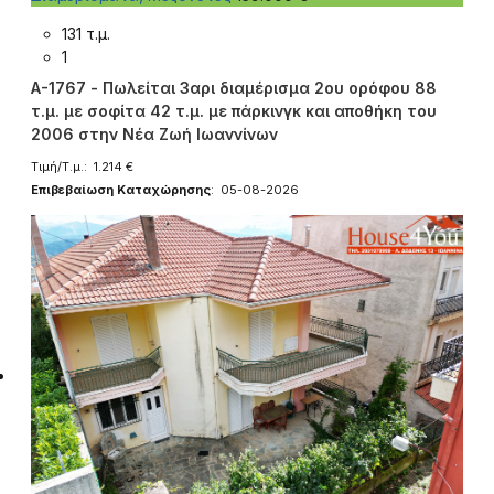
131 τ.μ.
1
A-1767 - Πωλείται 3αρι διαμέρισμα 2ου ορόφου 88
τ.μ. με σοφίτα 42 τ.μ. με πάρκινγκ και αποθήκη του
2006 στην Νέα Ζωή Ιωαννίνων
Τιμή/Τ.μ.: 1.214 €
Επιβεβαίωση Καταχώρησης
: 05-08-2026