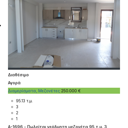
Διαθέσιμο
Αγορά
Διαμερίσματα, Μεζονέτες
250.000 €
95.13 τ.μ.
3
2
1
A-1696 - Πωλείται νεόδμητη μεζονέτα 95 τ.μ. 3