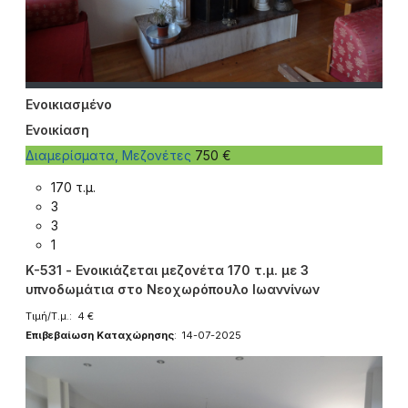
Ενοικιασμένο
Ενοικίαση
Διαμερίσματα, Μεζονέτες
750 €
170 τ.μ.
3
3
1
K-531 - Ενοικιάζεται μεζονέτα 170 τ.μ. με 3
υπνοδωμάτια στο Νεοχωρόπουλο Ιωαννίνων
Τιμή/Τ.μ.: 4 €
Επιβεβαίωση Καταχώρησης
: 14-07-2025