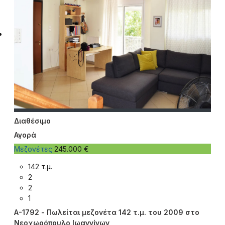
Διαθέσιμο
Αγορά
Μεζονέτες
245.000 €
142 τ.μ.
2
2
1
A-1792 - Πωλείται μεζονέτα 142 τ.μ. του 2009 στο
Νεοχωρόπουλο Ιωαννίνων