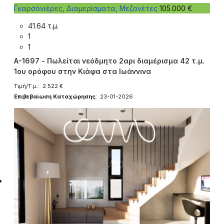
Γκαρσονιέρες, Διαμερίσματα, Μεζονέτες
105.000 €
41.64 τ.μ.
1
1
A-1697 - Πωλείται νεόδμητο 2αρι διαμέρισμα 42 τ.μ.
1ου ορόφου στην Κιάφα στα Ιωάννινα
Τιμή/Τ.μ.: 2.522 €
Επιβεβαίωση Καταχώρησης
: 23-01-2026