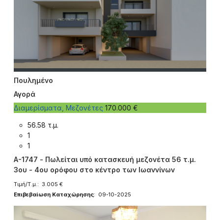
Πουλημένο
Αγορά
Διαμερίσματα, Μεζονέτες
170.000 €
56.58 τ.μ.
1
1
A-1747 - Πωλείται υπό κατασκευή μεζονέτα 56 τ.μ.
3ου - 4ου ορόφου στο κέντρο των Ιωαννίνων
Τιμή/Τ.μ.: 3.005 €
Επιβεβαίωση Καταχώρησης
: 09-10-2025