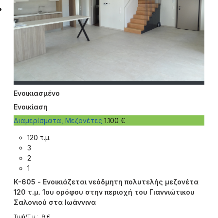
Ενοικιασμένο
Ενοικίαση
Διαμερίσματα, Μεζονέτες
1.100 €
120 τ.μ.
3
2
1
K-605 - Ενοικιάζεται νεόδμητη πολυτελής μεζονέτα
120 τ.μ. 1ου ορόφου στην περιοχή του Γιαννιώτικου
Σαλονιού στα Ιωάννινα
Τιμή/Τ.μ.: 9 €