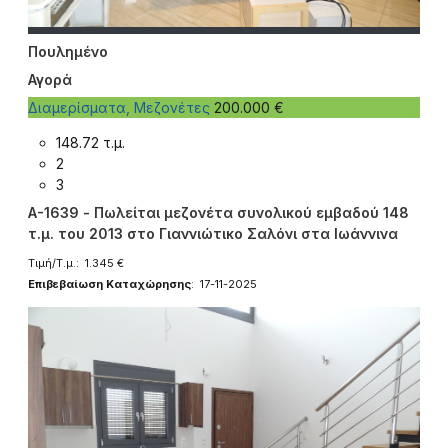
Πουλημένο
Αγορά
Διαμερίσματα, Μεζονέτες
200.000 €
148.72 τ.μ.
2
3
A-1639 - Πωλείται μεζονέτα συνολικού εμβαδού 148
τ.μ. του 2013 στο Γιαννιώτικο Σαλόνι στα Ιωάννινα
Τιμή/Τ.μ.: 1.345 €
Επιβεβαίωση Καταχώρησης
: 17-11-2025