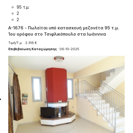
95 τ.μ.
2
2
A-1676 - Πωλείται υπό κατασκευή μεζονέτα 95 τ.μ.
1ου ορόφου στο Τσιφλικόπουλο στα Ιωάννινα
Τιμή/Τ.μ.: 2.316 €
Επιβεβαίωση Καταχώρησης
: 06-10-2025