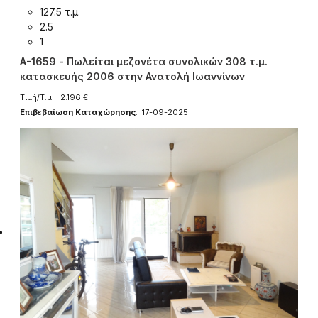
127.5 τ.μ.
2.5
1
A-1659 - Πωλείται μεζονέτα συνολικών 308 τ.μ.
κατασκευής 2006 στην Ανατολή Ιωαννίνων
Τιμή/Τ.μ.: 2.196 €
Επιβεβαίωση Καταχώρησης
: 17-09-2025