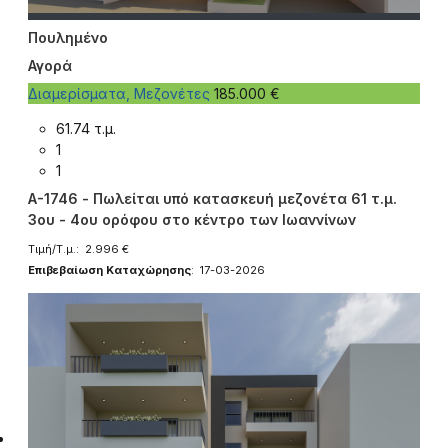
Πουλημένο
Αγορά
Διαμερίσματα, Μεζονέτες
185.000 €
61.74 τ.μ.
1
1
A-1746 - Πωλείται υπό κατασκευή μεζονέτα 61 τ.μ.
3ου - 4ου ορόφου στο κέντρο των Ιωαννίνων
Τιμή/Τ.μ.: 2.996 €
Επιβεβαίωση Καταχώρησης
: 17-03-2026