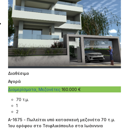
Διαθέσιμο
Αγορά
Διαμερίσματα, Μεζονέτες
160.000 €
70 τ.μ.
1
2
A-1675 - Πωλείται υπό κατασκευή μεζονέτα 70 τ.μ.
1ου ορόφου στο Τσιφλικόπουλο στα Ιωάννινα