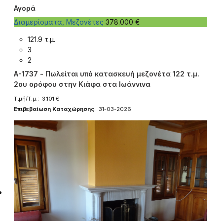
Αγορά
Διαμερίσματα, Μεζονέτες
378.000 €
121.9 τ.μ.
3
2
A-1737 - Πωλείται υπό κατασκευή μεζονέτα 122 τ.μ.
2ου ορόφου στην Κιάφα στα Ιωάννινα
Τιμή/Τ.μ.: 3.101 €
Επιβεβαίωση Καταχώρησης
: 31-03-2026