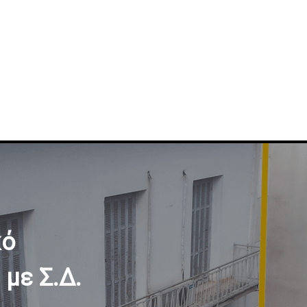
κό
 με Σ.Δ.