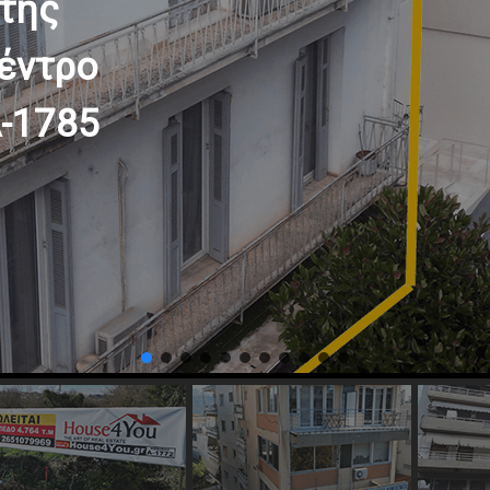
 της
έντρο
A-1785