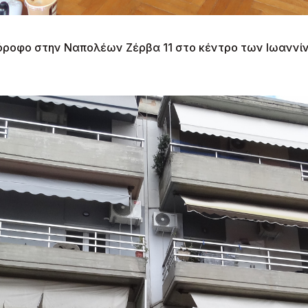
3ο όροφο στην Ναπολέων Ζέρβα 11 στο κέντρο των Ιωανν