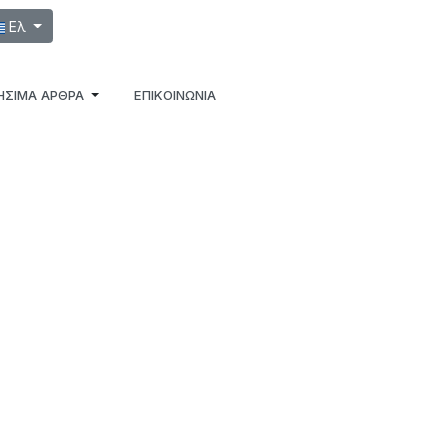
λέξτε τη γλώσσα σας
Ελ
ΉΣΙΜΑ ΆΡΘΡΑ
ΕΠΙΚΟΙΝΩΝΙΑ