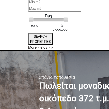
Τιμή:
(€).
0
(€).
10,000,000
SEARCH
PROPERTIES
More Fields >>
Σπάνια τοποθεσία
Πωλείται μοναδι
οικόπεδο 372 τ.μ.